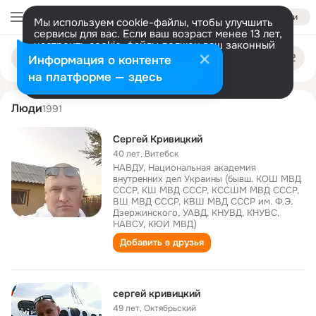
Войти
Мы используем cookie-файлы, чтобы улучшить
сервисы для вас. Если ваш возраст менее 13 лет,
настроить cookie-файлы должен ваш законный
sergey krivitskiy
Поиск
представитель.
Больше информации
Информация о контенте
по
людям
Разрешить все
Настроить
на платформе — здесь
Люди
1991
Сергей Кривицкий
40 лет
,
Витебск
НАВДУ, Национальная академия
внутренних дел Украины (бывш. КОШ МВД
СССР, КШ МВД СССР, КССШМ МВД СССР,
ВШ МВД СССР, КВШ МВД СССР им. Ф.Э.
Дзержинского, УАВД, КНУВД, КНУВС,
НАВСУ, КЮИ МВД)
Добавить в друзья
сергей кривицкий
49 лет
,
Октябрьский