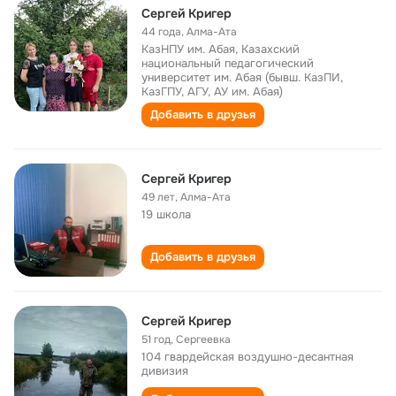
Сергей Кригер
44 года
,
Алма-Ата
КазНПУ им. Абая, Казахский
национальный педагогический
университет им. Абая (бывш. КазПИ,
КазГПУ, АГУ, АУ им. Абая)
Добавить в друзья
Сергей Кригер
49 лет
,
Алма-Ата
19 школа
Добавить в друзья
Сергей Кригер
51 год
,
Сергеевка
104 гвардейская воздушно-десантная
дивизия