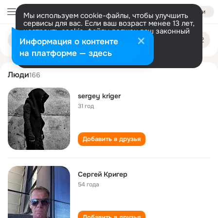
Войти
Мы используем cookie-файлы, чтобы улучшить
сервисы для вас. Если ваш возраст менее 13 лет,
настроить cookie-файлы должен ваш законный
sergey kriger
Поиск
представитель.
Больше информации
Информация о контенте
по
людям
Разрешить все
Настроить
на платформе — здесь
Люди
166
sergey kriger
31 год
Добавить в друзья
Сергей Кригер
54 года
Добавить в друзья