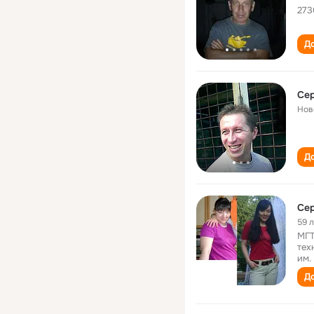
273
До
Сер
Нов
До
Сер
59 
МГТ
тех
им.
До