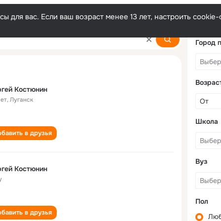
ы для вас. Если ваш возраст менее 13 лет, настроить cooki
n
Город 
Возрас
гей Костюнин
лет
,
Луганск
Школа
бавить в друзья
Вуз
гей Костюнин
у
Пол
бавить в друзья
Лю