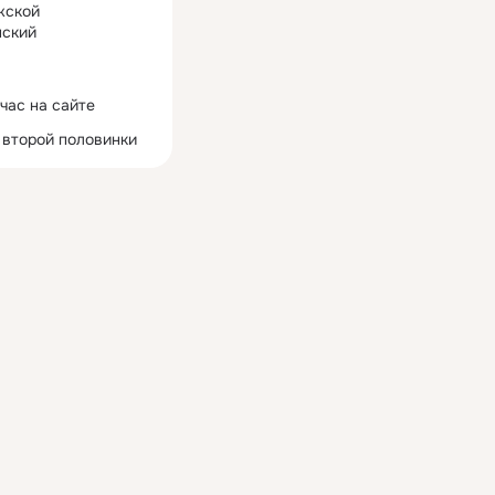
жской
ский
час на сайте
 второй половинки