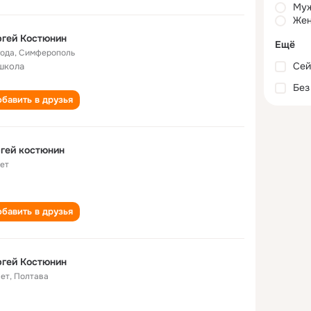
Му
Жен
гей Костюнин
Ещё
года
,
Симферополь
Сей
школа
Без
бавить в друзья
гей костюнин
лет
бавить в друзья
гей Костюнин
лет
,
Полтава