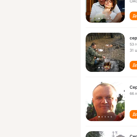
OAO
До
сер
53 
31 
До
Сер
66 
До
Сер