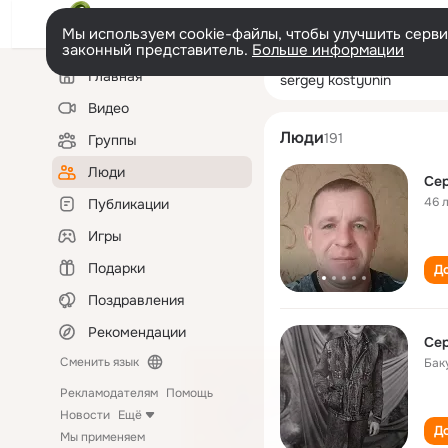
Мы используем cookie-файлы, чтобы улучшить сервис
законный представитель.
Больше информации
Левая
Поиск
Главная
sergey kostyuni
колонка
по
людям
Видео
Люди
191
Группы
Люди
Сер
46 
Публикации
Игры
Подарки
До
Поздравления
Рекомендации
Сер
Сменить язык
Бак
Рекламодателям
Помощь
Новости
Ещё
До
Мы применяем