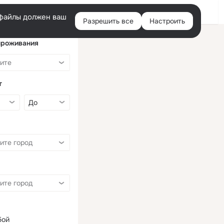
Войти
e-файлы должен ваш
Разрешить все
Настроить
Правая
колонка
проживания
т
бой