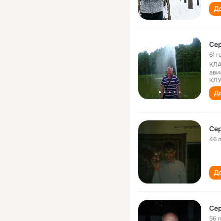
До
Сер
61 г
КЛА
ави
КЛУ
До
Сер
46 
До
Сер
56 