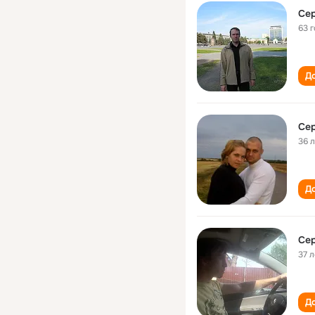
Сер
63 
До
Сер
36 
До
Сер
37 л
До