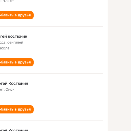
 "РЖД"
бавить в друзья
гей костюнин
года
,
сенгилей
школа
бавить в друзья
гей Костюнин
лет
,
Омск
бавить в друзья
гей Костюнин