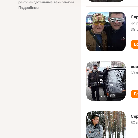
рекомендательные технологии
Подробнее
Сер
44 
38 
До
сер
69 
До
Сер
50 