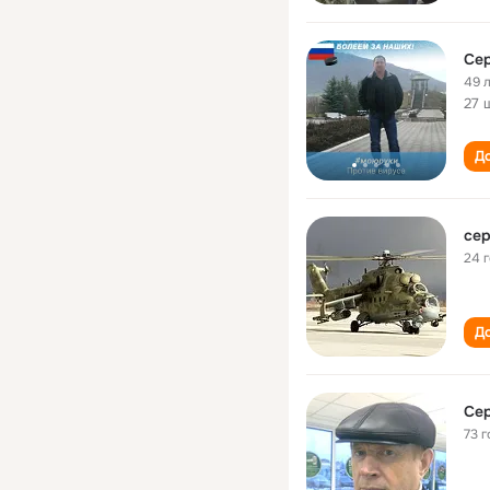
Сер
49 
27 
До
сер
24 
До
Сер
73 г