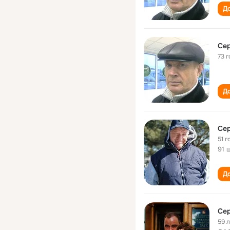
До
Сер
73 г
До
Сер
51 г
91 
До
Сер
59 