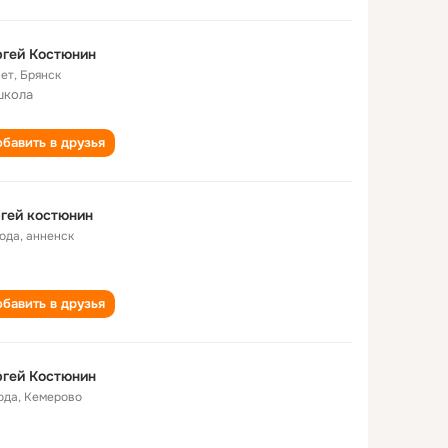
гей Костюнин
лет
,
Брянск
школа
бавить в друзья
гей костюнин
года
,
анненск
бавить в друзья
гей Костюнин
ода
,
Кемерово