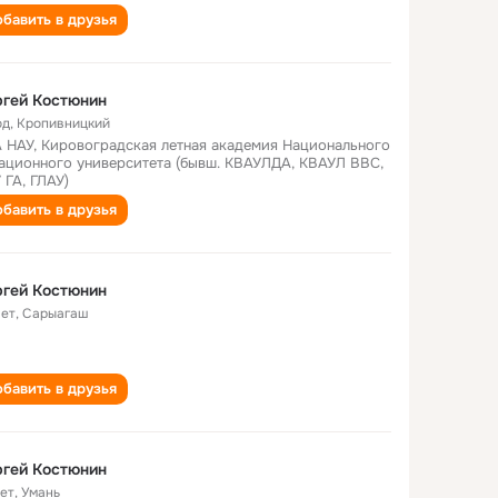
бавить в друзья
гей Костюнин
од
,
Кропивницкий
 НАУ, Кировоградская летная академия Национального
ационного университета (бывш. КВАУЛДА, КВАУЛ ВВС,
 ГА, ГЛАУ)
бавить в друзья
гей Костюнин
лет
,
Сарыагаш
бавить в друзья
гей Костюнин
лет
,
Умань