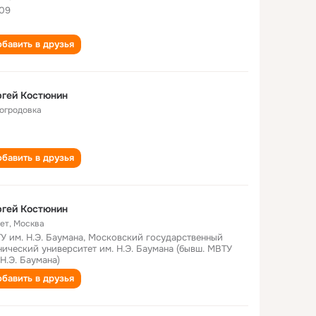
09
бавить в друзья
гей Костюнин
огродовка
бавить в друзья
гей Костюнин
лет
,
Москва
У им. Н.Э. Баумана, Московский государственный
нический университет им. Н.Э. Баумана (бывш. МВТУ
 Н.Э. Баумана)
бавить в друзья