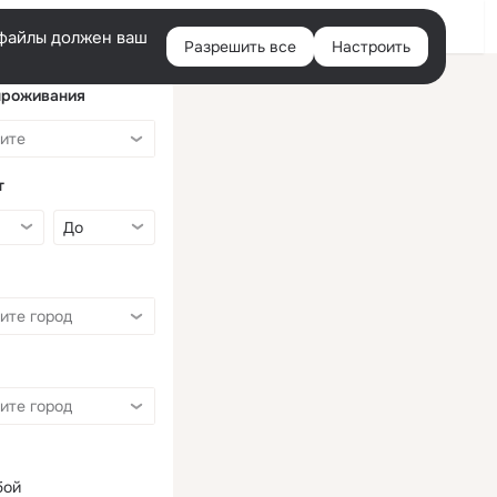
Войти
e-файлы должен ваш
Разрешить все
Настроить
Правая
колонка
проживания
т
бой