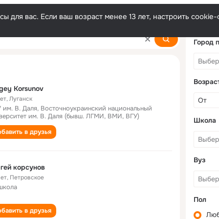
ы для вас. Если ваш возраст менее 13 лет, настроить cooki
Город 
Возрас
gey Korsunov
лет
,
Луганск
 им. В. Даля, Восточноукраинский национальный
верситет им. В. Даля (бывш. ЛГМИ, ВМИ, ВГУ)
Школа
бавить в друзья
Вуз
гей корсунов
лет
,
Петровское
школа
Пол
бавить в друзья
Лю