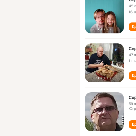
45 
16 
До
Сер
47 
1 ш
До
Сер
59 
Югр
До