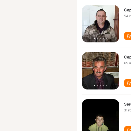
Сер
54 
До
65 
До
Ser
31 г
До