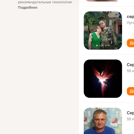
рекомендательные технологии
Подробнее
сер
Луг
До
Сер
55 
До
Сер
55 