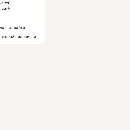
жской
ский
час на сайте
 второй половинки