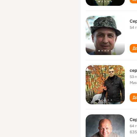
Сер
54 
До
сер
53 
Мин
До
Сер
64 
635