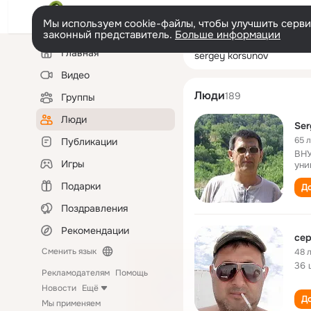
Мы используем cookie-файлы, чтобы улучшить сервис
законный представитель.
Больше информации
Левая
Поиск
Главная
sergey korsunov
колонка
по
людям
Видео
Люди
189
Группы
Люди
Ser
65 
Публикации
ВНУ
Игры
уни
Подарки
До
Поздравления
Рекомендации
сер
Сменить язык
48 
36 
Рекламодателям
Помощь
Новости
Ещё
До
Мы применяем