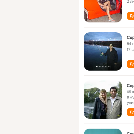
2 л
До
Сер
54 
17 
До
Сер
65 
ВНУ
уни
До
Сер