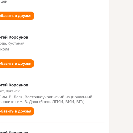
ицей
бавить в друзья
гей Корсунов
года
,
Кустанай
школа
бавить в друзья
гей Корсунов
лет
,
Луганск
 им. В. Даля, Восточноукраинский национальный
верситет им. В. Даля (бывш. ЛГМИ, ВМИ, ВГУ)
бавить в друзья
гей Корсунов