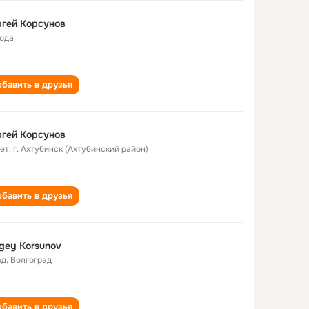
гей Корсунов
года
бавить в друзья
Сергей Корсунов
лет
,
г. Ахтубинск (Ахтубинский район)
бавить в друзья
gey Korsunov
од
,
Волгоград
бавить в друзья