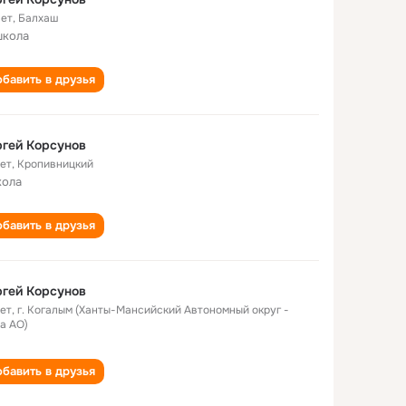
лет
,
Балхаш
школа
бавить в друзья
гей Корсунов
лет
,
Кропивницкий
кола
бавить в друзья
гей Корсунов
лет
,
г. Когалым (Ханты-Мансийский Автономный округ -
а АО)
бавить в друзья