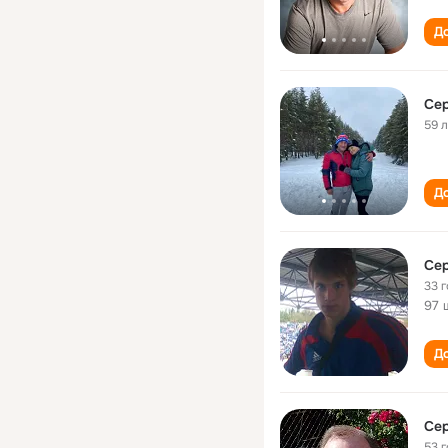
До
Сер
59 
До
Сер
33 
97 
До
Сер
53 