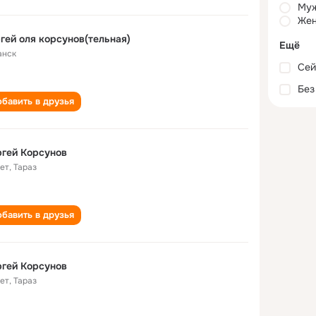
Му
Жен
гей оля корсунов(тельная)
Ещё
анск
Сей
Без
бавить в друзья
гей Корсунов
лет
,
Тараз
бавить в друзья
гей Корсунов
лет
,
Тараз