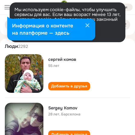
Войти
Мы используем cookie-файлы, чтобы улучшить
сервисы для вас. Если ваш возраст менее 13 лет,
настроить cookie-файлы должен ваш законный
sergey komov
Поиск
представитель.
Больше информации
Информация о контенте
по
людям
Разрешить все
Настроить
на платформе — здесь
Люди
2292
сергей комов
55 лет
Добавить в друзья
Sergey Komov
28 лет
,
Барселона
Добавить в друзья