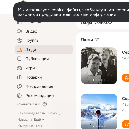
Мы используем cookie-файлы, чтобы улучшить сервис
законный представитель.
Больше информации
Левая
Поиск
Главная
sergey khoboto
колонка
по
людям
Видео
Люди
137
Группы
Люди
Сер
54 
Публикации
Игры
Подарки
До
Поздравления
Рекомендации
Сер
Сменить язык
48 
43 
Рекламодателям
Помощь
Новости
Ещё
До
Мы применяем