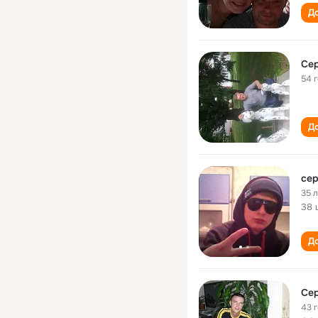
До
Сер
54 
До
сер
35 
38 
До
Сер
43 