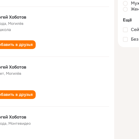
Му
Жен
гей Хоботов
Ещё
года
,
Могилёв
Сей
школа
Без
бавить в друзья
гей Хоботов
лет
,
Могилёв
бавить в друзья
гей Хоботов
года
,
Монтевидео