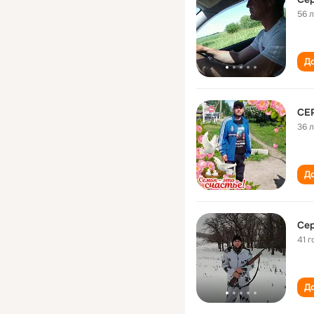
56 
До
СЕ
36 
До
Сер
41 г
До