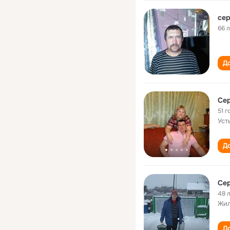
сер
66 
До
Сер
51 г
Уст
До
Сер
48 
Жил
До