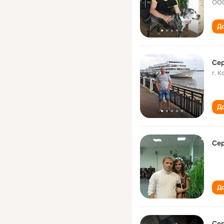
ООО
До
Сер
г. К
До
Сер
До
Сер