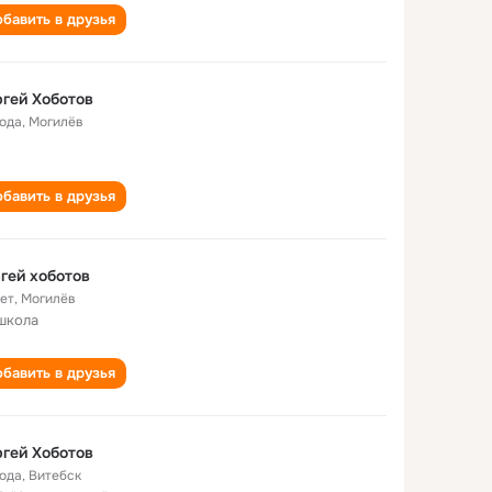
бавить в друзья
гей Хоботов
года
,
Могилёв
бавить в друзья
гей хоботов
лет
,
Могилёв
школа
бавить в друзья
гей Хоботов
года
,
Витебск