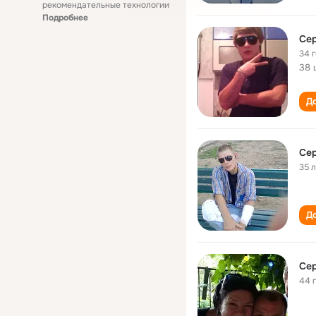
рекомендательные технологии
Подробнее
Сер
34 
38 
До
Сер
35 
До
Сер
44 