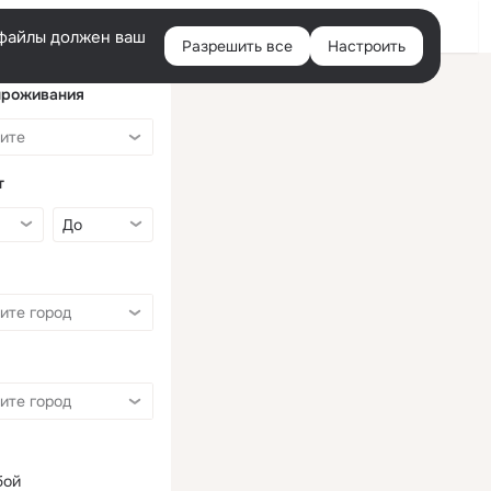
Войти
e-файлы должен ваш
Разрешить все
Настроить
Правая
колонка
проживания
т
бой