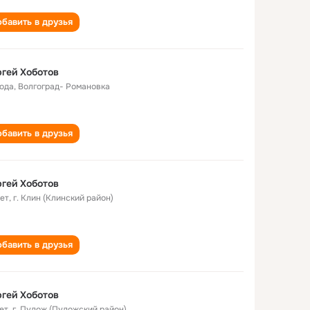
бавить в друзья
гeй Хоботов
года
,
Волгогрaд- Ромaновкa
бавить в друзья
гей Хоботов
лет
,
г. Клин (Клинский район)
бавить в друзья
гей Хоботов
ет
,
г. Пудож (Пудожский район)