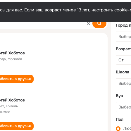
ы для вас. Если ваш возраст менее 13 лет, настроить cooki
v
Город 
Возрас
гей Хоботов
года
,
Могилёв
Школа
бавить в друзья
Вуз
гей Хоботов
лет
,
Гомель
школа
Пол
бавить в друзья
Лю