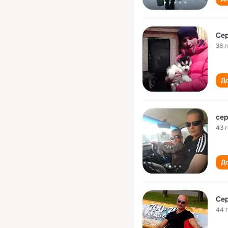
Сер
38 
До
сер
43 
До
Сер
44 