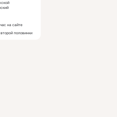
жской
ский
час на сайте
 второй половинки