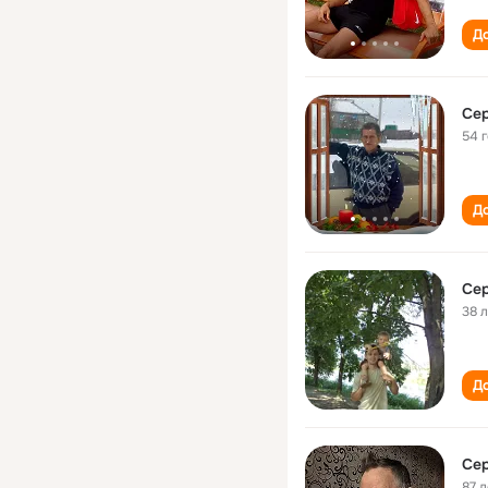
До
Сeр
54 
До
Сер
38 
До
Сер
87 л