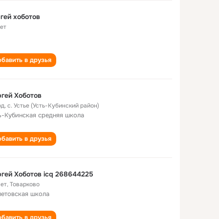
гей хоботов
лет
бавить в друзья
гей Хоботов
од
,
с. Устье (Усть-Кубинский район)
ь-Кубинская cредняя школа
бавить в друзья
гей Хоботов icq 268644225
лет
,
Товарково
етовская школа
бавить в друзья