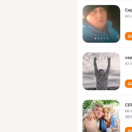
Сер
40 
До
сер
47 
До
СЕ
68 
281
До