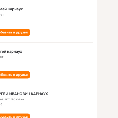
гей Карнаух
лет
бавить в друзья
гей карнаух
лет
бавить в друзья
РГЕЙ ИВАНОВИЧ КАРНАУХ
лет
,
пгт. Розовка
14
бавить в друзья