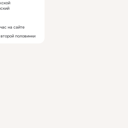
жской
ский
час на сайте
 второй половинки