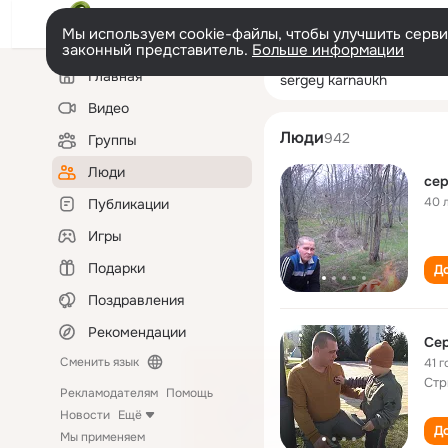
Мы используем cookie-файлы, чтобы улучшить сервис
законный представитель.
Больше информации
Левая
Поиск
Главная
sergey karnaukh
колонка
по
людям
Видео
Люди
942
Группы
Люди
сер
40 
Публикации
Игры
Подарки
До
Поздравления
Рекомендации
Сер
Сменить язык
41 г
Стр
Рекламодателям
Помощь
Новости
Ещё
До
Мы применяем