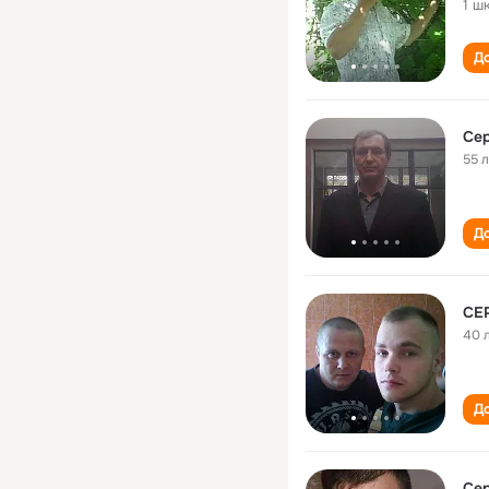
1 ш
До
Сер
55 
До
СЕ
40 
До
Сер