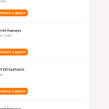
кола
бавить в друзья
гей Карнаух
лет
,
Киев
бавить в друзья
РГЕЙ КАРНАУХ
лет
бавить в друзья
гей Карнаух