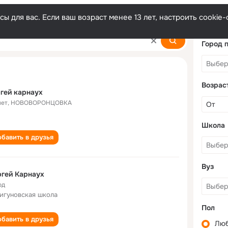
ы для вас. Если ваш возраст менее 13 лет, настроить cooki
Город 
Возрас
гей карнаух
лет
,
НОВОВОРОНЦОВКА
Школа
бавить в друзья
Вуз
гей Карнаух
од
игуновская школа
Пол
бавить в друзья
Лю