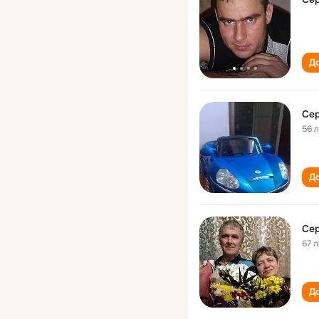
До
Сер
56 
До
Сер
67 л
До