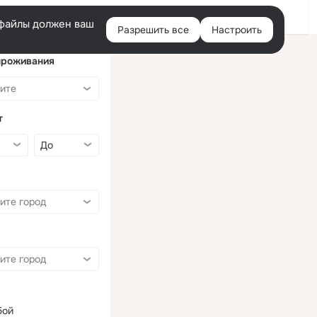
Войти
e-файлы должен ваш
Разрешить все
Настроить
Правая
колонка
проживания
т
бой