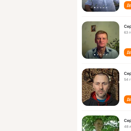
До
Сер
63 
До
Сер
54 
До
Сер
48 