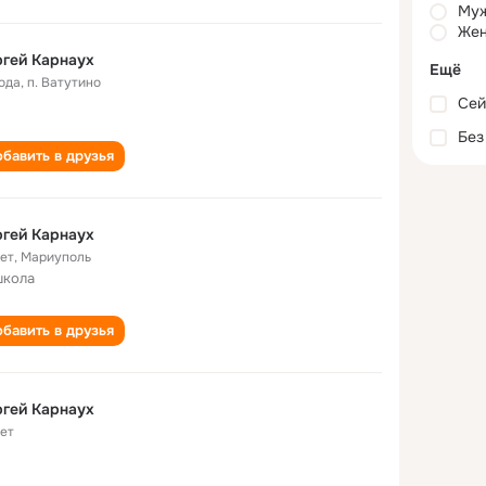
Му
Жен
гей Карнаух
Ещё
года
,
п. Ватутино
Сей
Без
бавить в друзья
гей Карнаух
лет
,
Мариуполь
школа
бавить в друзья
гей Карнаух
лет