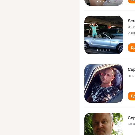
Ser
43 
2 ш
До
Сер
пгт
До
Cер
68 