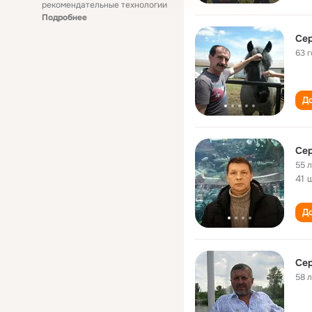
рекомендательные технологии
Подробнее
Сер
63 
До
Сер
55 
41 
До
Сер
58 