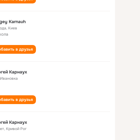
gey Karnauh
года
,
Киев
кола
бавить в друзья
гей Карнаух
. Ивановка
бавить в друзья
гей Карнаух
лет
,
Кривой Рог