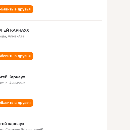
бавить в друзья
РГЕЙ КАРНАУХ
года
,
Алма-Ата
бавить в друзья
гей Карнаух
лет
,
п. Акимовка
бавить в друзья
гей карнаух
лет
,
Сатпаев (Никольский)