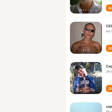
До
СЕ
44 
До
Сер
29 
До
сер
55 