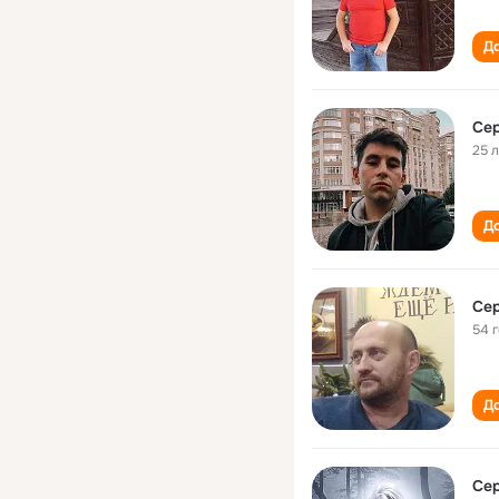
До
Сер
25 
До
Сер
54 
До
Сер