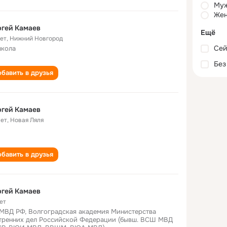
Му
Жен
гей Камаев
Ещё
лет
,
Нижний Новгород
Сей
школа
Без
бавить в друзья
гей Камаев
лет
,
Новая Ляля
бавить в друзья
гей Камаев
ет
МВД РФ, Волгоградская академия Министерства
тренних дел Российской Федерации (бывш. ВСШ МВД