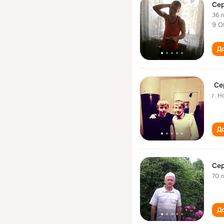
Сер
36 
9 О
До
‎‎‎‎‏
г. 
До
Сер
70 
До