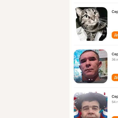
Сер
До
Сер
36 
До
Сер
54 