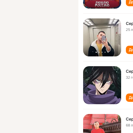
До
Сер
25 
До
Сер
32 
До
Сер
68 