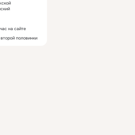
жской
ский
час на сайте
 второй половинки