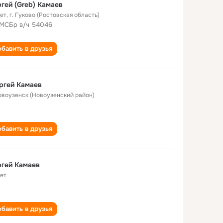
гей (Greb) Камаев
лет
,
г. Гуково (Ростовская область)
МСБр в/ч 54046
бавить в друзья
 ‎Сергей ‎‎‎‎Камаев
Новоузенск (Новоузенский район)
бавить в друзья
гей Камаев
лет
бавить в друзья