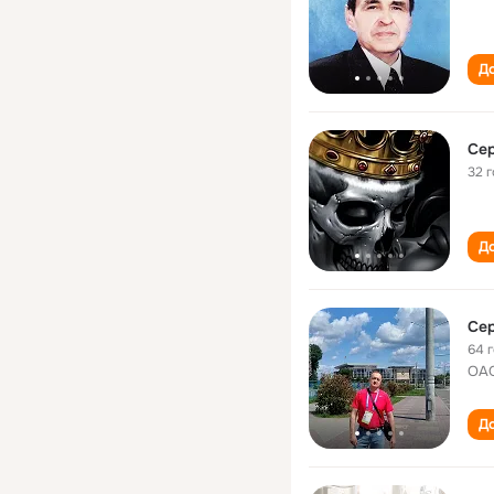
До
Сер
32 
До
Сер
64 
ОАО
До