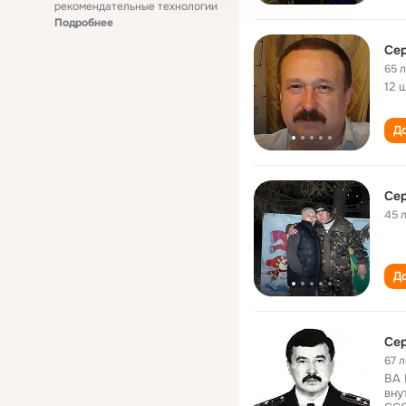
рекомендательные технологии
Подробнее
Сер
65 
12 
До
Сер
45 
До
Сер
67 л
ВА 
вну