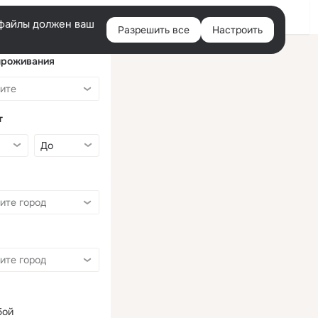
Войти
e-файлы должен ваш
Разрешить все
Настроить
Правая
колонка
проживания
т
бой