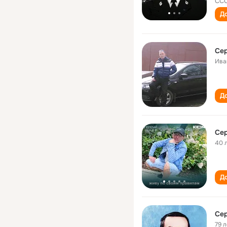
ССС
До
Сер
Ива
До
Сер
40 
До
Сер
79 л