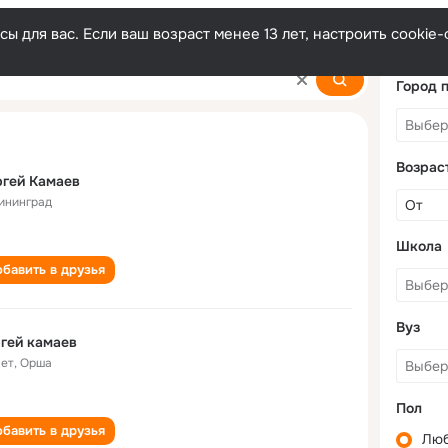
ы для вас. Если ваш возраст менее 13 лет, настроить cooki
Город 
Возрас
гей Камаев
ининград
Школа
бавить в друзья
Вуз
гей камаев
лет
,
Орша
Пол
бавить в друзья
Лю