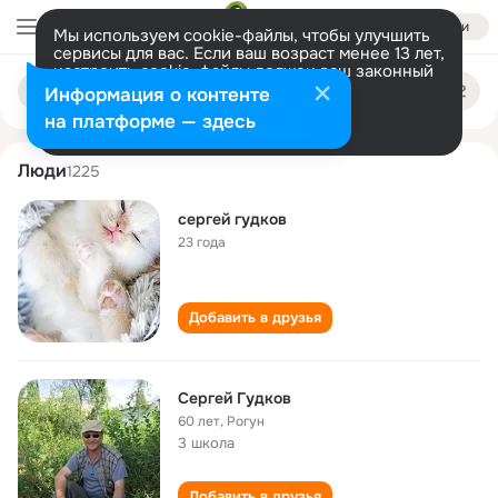
Войти
Мы используем cookie-файлы, чтобы улучшить
сервисы для вас. Если ваш возраст менее 13 лет,
настроить cookie-файлы должен ваш законный
sergey gudkov
Поиск
представитель.
Больше информации
Информация о контенте
по
людям
Разрешить все
Настроить
на платформе — здесь
Люди
1225
сергей гудков
23 года
Добавить в друзья
Сергей Гудков
60 лет
,
Рогун
3 школа
Добавить в друзья