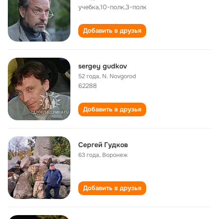
учебка,10-полк,3-полк
Добавить в друзья
sergey gudkov
52 года
,
N. Novgorod
62288
Добавить в друзья
Сергей Гудков
63 года
,
Воронеж
Добавить в друзья