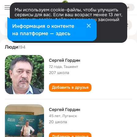
Войти
Мы используем cookie-файлы, чтобы улучшить
сервисы для вас. Если ваш возраст менее 13 лет,
настроить cookie-файлы должен ваш законный
sergey gordin
Поиск
представитель.
Больше информации
Информация о контенте
по
людям
Разрешить все
Настроить
на платформе — здесь
Люди
194
Сергей Гордин
72 года
,
Ташкент
207 школа
Добавить в друзья
Сергей Гордин
45 лет
,
Луганск
20 школа
Добавить в друзья