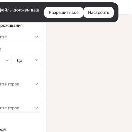
Войти
e-файлы должен ваш
Разрешить все
Настроить
Правая
колонка
проживания
т
бой