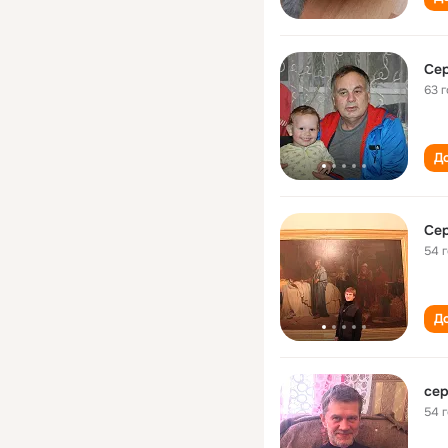
Се
63 
До
Се
54 
До
сер
54 