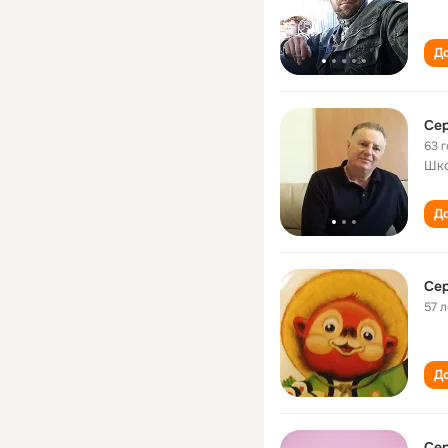
До
Се
63 
Шк
До
Се
57 л
До
Се