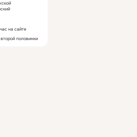
жской
ский
час на сайте
 второй половинки