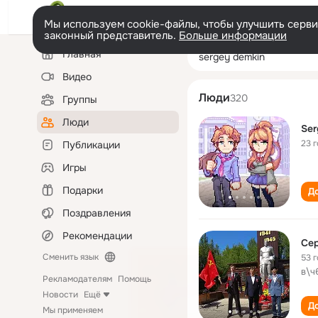
Мы используем cookie-файлы, чтобы улучшить сервис
законный представитель.
Больше информации
Левая
Поиск
Главная
sergey demkin
колонка
по
людям
Видео
Люди
320
Группы
Люди
Ser
23 
Публикации
Игры
Подарки
До
Поздравления
Рекомендации
Се
Сменить язык
53 
в\ч
Рекламодателям
Помощь
Новости
Ещё
До
Мы применяем