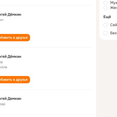
Му
Жен
ргей Дёмкин
Ещё
лет
Сей
Без
бавить в друзья
ргей Дёмкин
од
кола
бавить в друзья
ргей Демкин
года