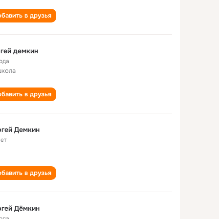
бавить в друзья
гей демкин
года
школа
бавить в друзья
ргей Демкин
лет
бавить в друзья
ргей Дёмкин
года