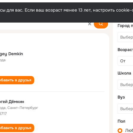
ы для вас. Если ваш возраст менее 13 лет, настроить cooki
Город 
Возрас
gey Demkin
года
Школа
бавить в друзья
Вуз
ргей Дёмкин
года
,
Санкт-Петербург
6717
Пол
бавить в друзья
Лю