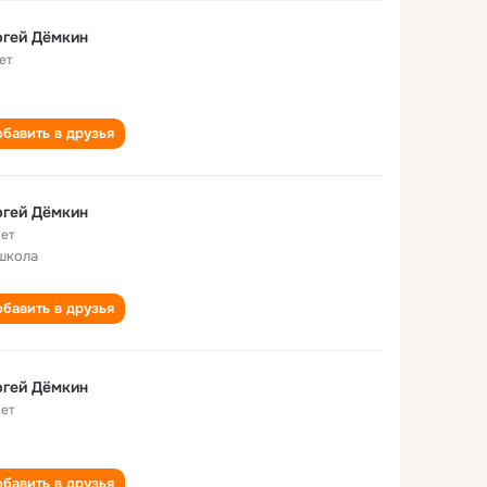
ргей Дёмкин
ет
бавить в друзья
ргей Дёмкин
лет
школа
бавить в друзья
ргей Дёмкин
лет
бавить в друзья