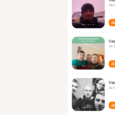
46 
До
Се
47 
До
Се
32 
До