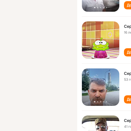
До
Се
16 л
До
Се
53 
До
Се
41 г