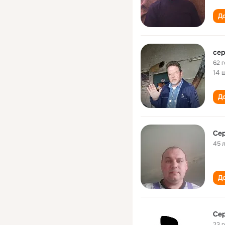
До
сер
62 
14 
До
Се
45 
До
Се
23 