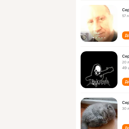
Се
57 л
До
Се
20 
49 
До
Се
30 
До