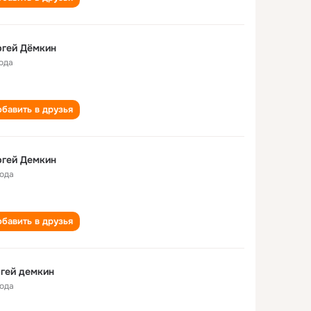
ргей Дёмкин
года
бавить в друзья
ргей Демкин
года
бавить в друзья
гей демкин
года