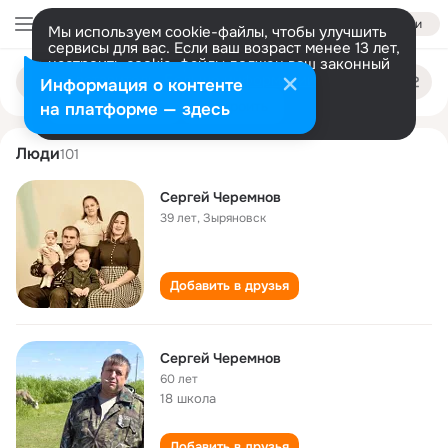
Войти
Мы используем cookie-файлы, чтобы улучшить
сервисы для вас. Если ваш возраст менее 13 лет,
настроить cookie-файлы должен ваш законный
sergey cheremnov
Поиск
представитель.
Больше информации
Информация о контенте
по
людям
Разрешить все
Настроить
на платформе — здесь
Люди
101
Сергей Черемнов
39 лет
,
Зыряновск
Добавить в друзья
Сергей Черемнов
60 лет
18 школа
Добавить в друзья