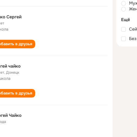
Му
Жен
ко Сергей
Ещё
лет
Сей
кола
Без
бавить в друзья
гей чайко
лет
,
Донецк
школа
бавить в друзья
гей Чайко
года