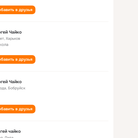
бавить в друзья
гей Чайко
лет
,
Харьков
кола
бавить в друзья
гей Чайко
года
,
Бобруйск
бавить в друзья
гей чайко
од
,
Лида