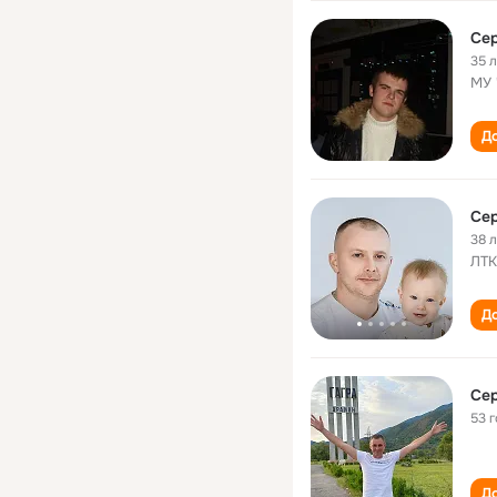
Сер
35 
МУ 
До
Сер
38 
ЛТК
До
Сер
53 
До