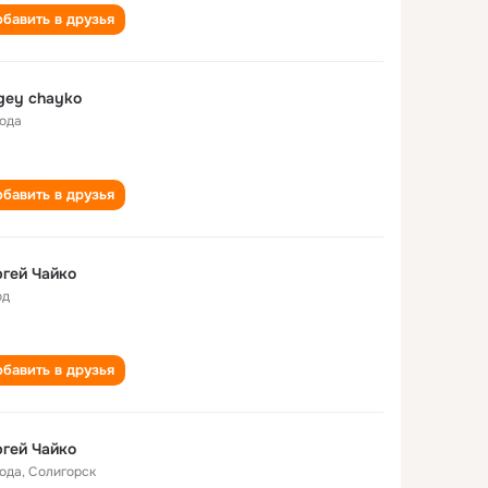
бавить в друзья
gey chayko
года
бавить в друзья
гей Чайко
од
бавить в друзья
гей Чайко
года
,
Солигорск