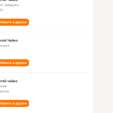
лет
,
Бобруйск
01
бавить в друзья
гей Чайко
игорск
бавить в друзья
гей чайко
илёв
школа
бавить в друзья