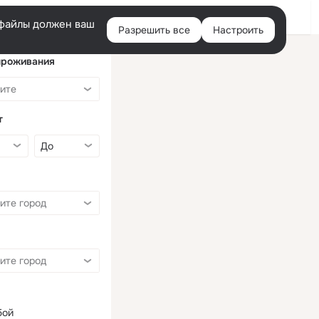
Войти
e-файлы должен ваш
Разрешить все
Настроить
Правая
колонка
проживания
т
бой