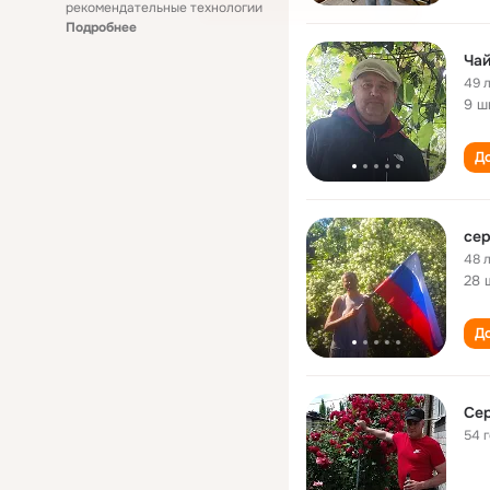
рекомендательные технологии
Подробнее
Чай
49 
9 ш
До
сер
48 
28 
До
Сер
54 