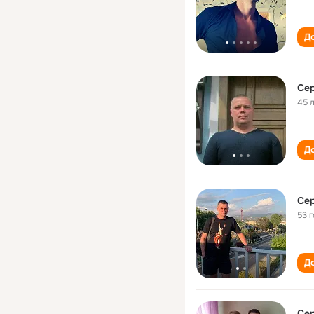
До
Сер
45 
До
Сер
53 
До
Сер