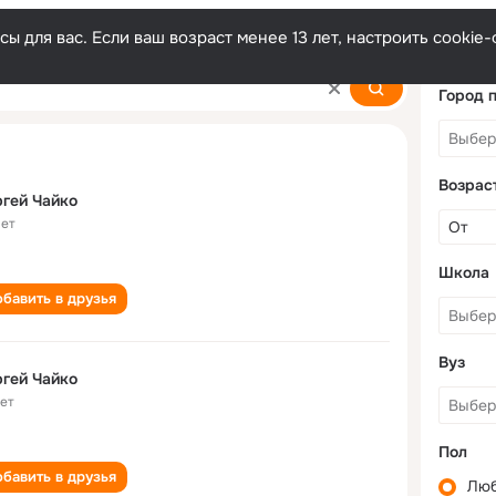
ы для вас. Если ваш возраст менее 13 лет, настроить cooki
Город 
Возрас
гей Чайко
лет
Школа
бавить в друзья
Вуз
гей Чайко
лет
Пол
бавить в друзья
Лю