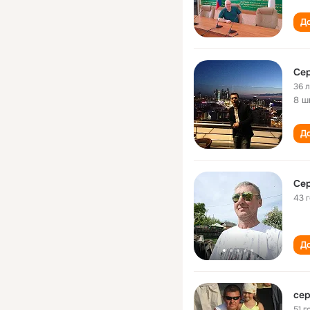
До
Сер
36 
8 ш
До
Сер
43 
До
сер
51 г