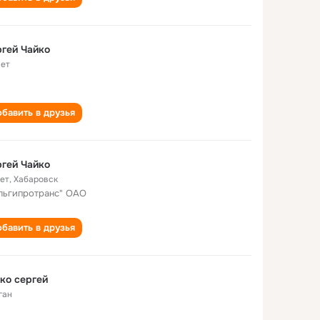
гей Чайко
лет
бавить в друзья
гей Чайко
лет
,
Хабаровск
льгипротранс" ОАО
бавить в друзья
ко сергей
ган