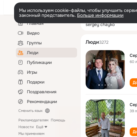
Мы используем cookie-файлы, чтобы улучшить сервис
законный представитель.
Больше информации
Левая
Поиск
Главная
sergey chayko
колонка
по
людям
Видео
Люди
3272
Группы
Люди
Сер
60 
Публикации
Игры
Подарки
До
Поздравления
Рекомендации
Сер
Сменить язык
39 
Рекламодателям
Помощь
Новости
Ещё
До
Мы применяем