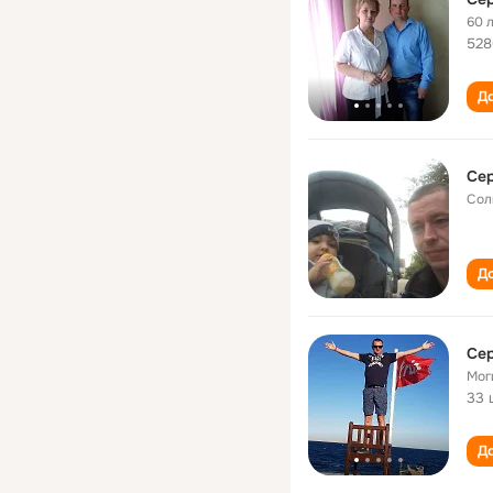
60 
528
До
Сер
Сол
До
Сер
Мог
33 
До