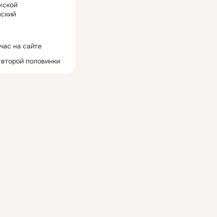
жской
ский
час на сайте
 второй половинки