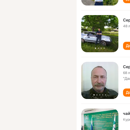
Сер
48 
До
Сер
68 
"Да
До
чай
Кур