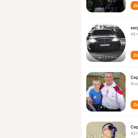
До
ser
43 
До
Сер
51 г
До
Сер
43 