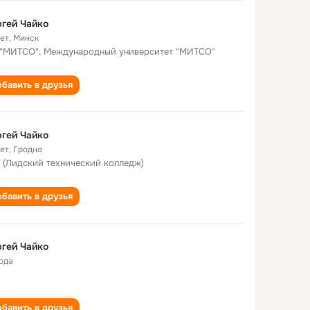
гей Чайко
лет
,
Минск
"МИТСО", Международный университет "МИТСО"
бавить в друзья
гей Чайко
лет
,
Гродно
 (Лидский технический колледж)
бавить в друзья
гей Чайко
года
бавить в друзья