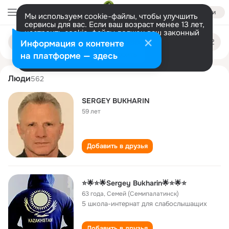
Войти
Мы используем cookie-файлы, чтобы улучшить
сервисы для вас. Если ваш возраст менее 13 лет,
настроить cookie-файлы должен ваш законный
sergey bukharin
Поиск
представитель.
Больше информации
Информация о контенте
по
людям
Разрешить все
Настроить
на платформе — здесь
Люди
562
SERGEY BUKHARIN
59 лет
Добавить в друзья
⭐🌟⭐🌟Sergey Bukharin🌟⭐🌟⭐
63 года
,
Семей (Семипалатинск)
5 школа-интернат для слабослышащих
Добавить в друзья