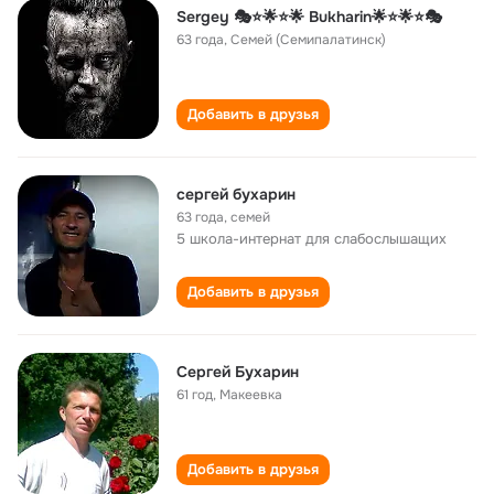
Sergey 🎭⭐🌟⭐🌟 Bukharin🌟⭐🌟⭐🎭
63 года
,
Семей (Семипалатинск)
Добавить в друзья
сергей бухарин
63 года
,
семей
5 школа-интернат для слабослышащих
Добавить в друзья
Сергей Бухарин
61 год
,
Макеевка
Добавить в друзья