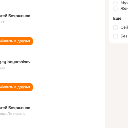
Му
Жен
ргей Бояршинов
Ещё
лет
Сей
Без
бавить в друзья
gey boyarshinov
года
бавить в друзья
ргей Бояршинов
года
,
Ленкорань