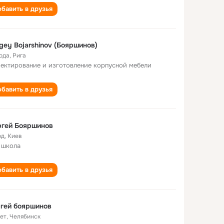
бавить в друзья
gey Bojarshinov (Бояршинов)
года
,
Рига
ектирование и изготовление корпусной мебели
бавить в друзья
Сергей Бояршинов
од
,
Киев
 школа
бавить в друзья
гей бояршинов
лет
,
Челябинск