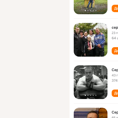
До
сер
23 
64 
До
Се
43 
374
До
Се
65 