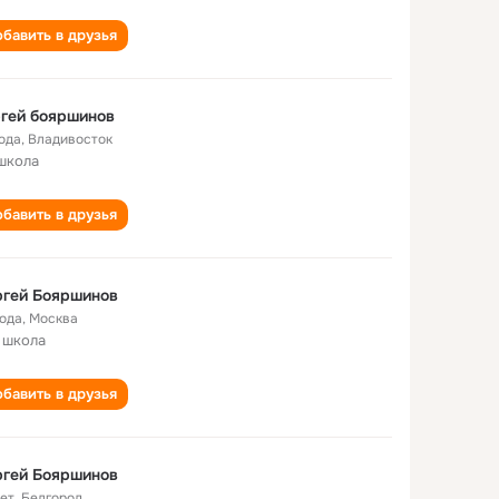
бавить в друзья
гей бояршинов
года
,
Владивосток
школа
бавить в друзья
ргей Бояршинов
года
,
Москва
 школа
бавить в друзья
ргей Бояршинов
лет
,
Белгород