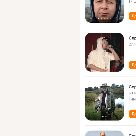
17 
До
Се
27 л
До
Се
63 
Гим
До
Се