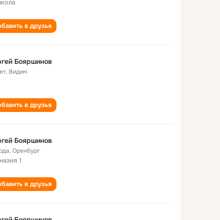
школа
бавить в друзья
ргей Бояршинов
ет
,
Видим
бавить в друзья
ргей Бояршинов
года
,
Оренбург
назия 1
бавить в друзья
ргей Бояршинов