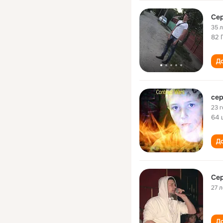
Се
35 
82 
До
сер
23 
64 
До
Се
27 л
До