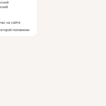
жской
ский
час на сайте
 второй половинки