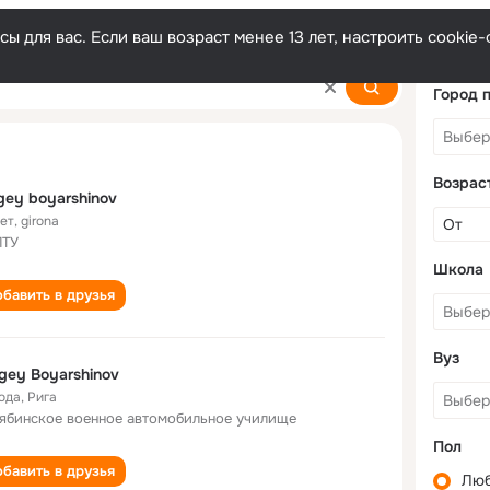
ы для вас. Если ваш возраст менее 13 лет, настроить cooki
nov
Город 
Возрас
gey boyarshinov
лет
,
girona
ПТУ
Школа
бавить в друзья
Вуз
gey Boyarshinov
года
,
Рига
ябинское военное автомобильное училище
Пол
бавить в друзья
Лю