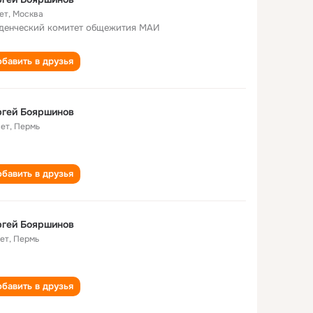
ет
,
Москва
денческий комитет общежития МАИ
бавить в друзья
ргей Бояршинов
лет
,
Пермь
бавить в друзья
ргей Бояршинов
лет
,
Пермь
бавить в друзья