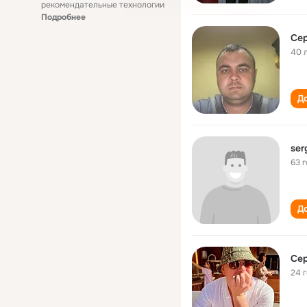
рекомендательные технологии
Подробнее
Се
40 
До
ser
63 
До
Се
24 