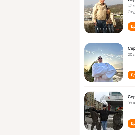
67 л
Сту
До
Се
20 
До
Се
39 
До