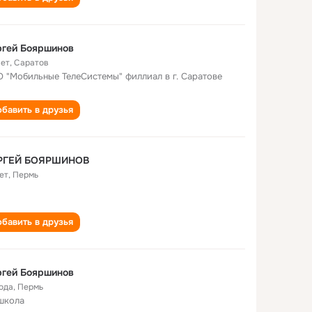
ргей Бояршинов
лет
,
Саратов
 "Мобильные ТелеСистемы" филлиал в г. Саратове
бавить в друзья
РГЕЙ БОЯРШИНОВ
ет
,
Пермь
бавить в друзья
ргей Бояршинов
года
,
Пермь
школа