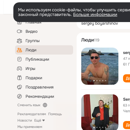
Мы используем cookie-файлы, чтобы улучшить сервис
законный представитель.
Больше информации
Левая
Поиск
Главная
sergey boyarshi
колонка
по
людям
Видео
Люди
119
Группы
Люди
ser
47 
Публикации
61 
Игры
Подарки
До
Поздравления
Рекомендации
Ser
Сменить язык
63 
Чел
Рекламодателям
Помощь
Новости
Ещё
До
Мы применяем