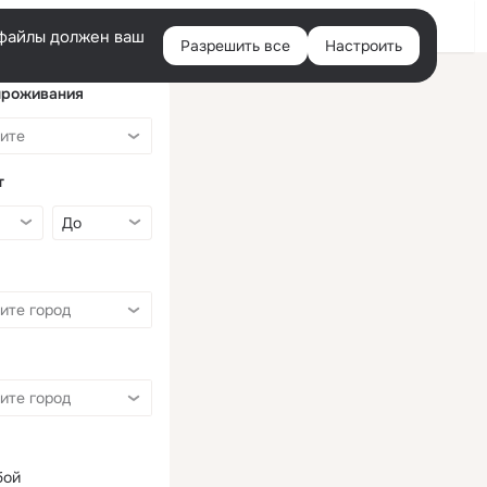
Войти
e-файлы должен ваш
Разрешить все
Настроить
Правая
колонка
проживания
т
бой