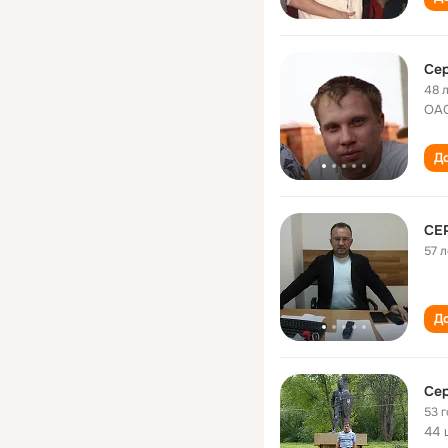
Се
48 
ОАО
До
СЕ
57 л
До
Се
53 
44 