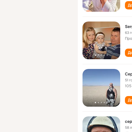
До
Ser
63 
Про
До
51 г
105
До
сер
58 