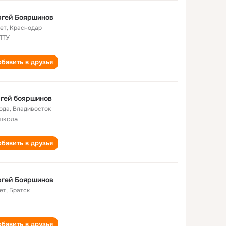
ргей Бояршинов
лет
,
Краснодар
ПТУ
бавить в друзья
гей бояршинов
года
,
Владивосток
школа
бавить в друзья
ргей Бояршинов
ет
,
Братск
бавить в друзья