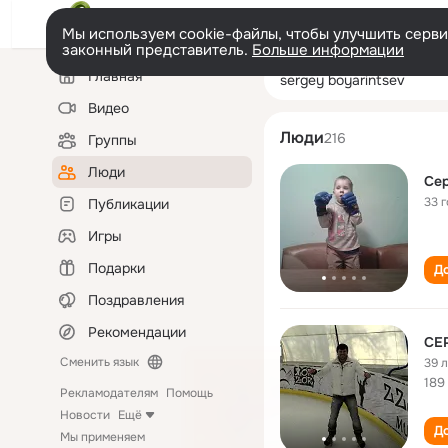
Мы используем cookie-файлы, чтобы улучшить сервис
законный представитель.
Больше информации
Левая
Поиск
Главная
sergey boyarint
колонка
по
людям
Видео
Люди
216
Группы
Люди
Сер
33 
Публикации
Игры
Подарки
До
Поздравления
Рекомендации
СЕ
Сменить язык
39 
189
Рекламодателям
Помощь
Новости
Ещё
До
Мы применяем