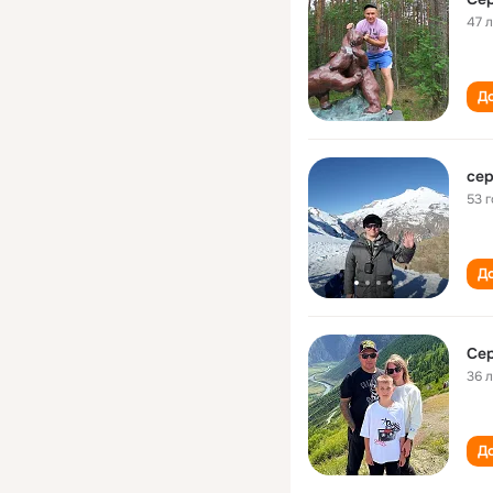
47 
До
сер
53 
До
Сер
36 
До