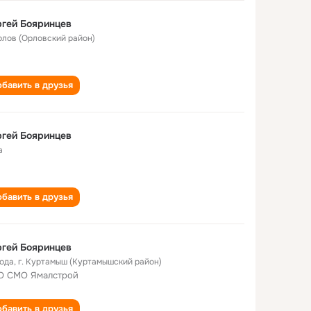
гей Бояринцев
Орлов (Орловский район)
бавить в друзья
гей Бояринцев
а
бавить в друзья
гей Бояринцев
года
,
г. Куртамыш (Куртамышский район)
О СМО Ямалстрой
бавить в друзья