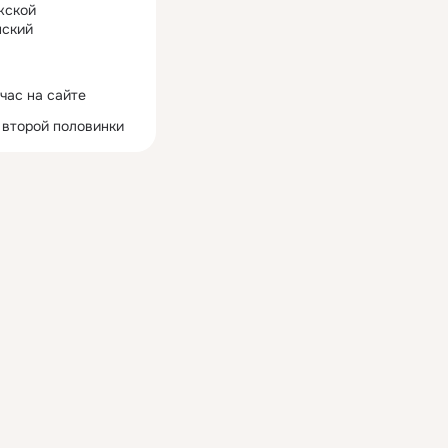
жской
ский
час на сайте
 второй половинки