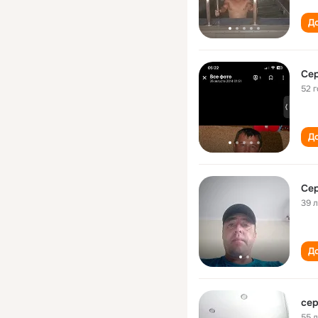
До
Сер
52 
До
Сер
39 
До
сер
55 