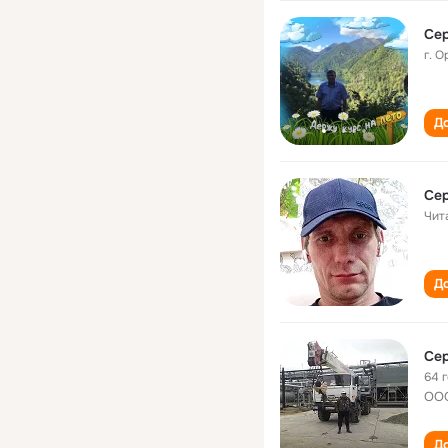
Сер
г. 
До
Сер
Чит
До
Сер
64 
ОО
До