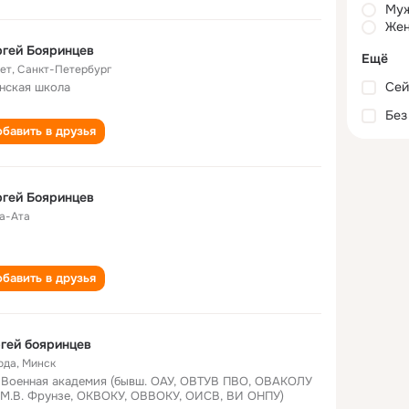
Му
Жен
гей Бояринцев
Ещё
лет
,
Санкт-Петербург
Сей
нская школа
Без
бавить в друзья
гей Бояринцев
а-Ата
бавить в друзья
гей бояринцев
ода
,
Минск
 Военная академия (бывш. ОАУ, ОВТУВ ПВО, ОВАКОЛУ
 М.В. Фрунзе, ОКВОКУ, ОВВОКУ, ОИСВ, ВИ ОНПУ)