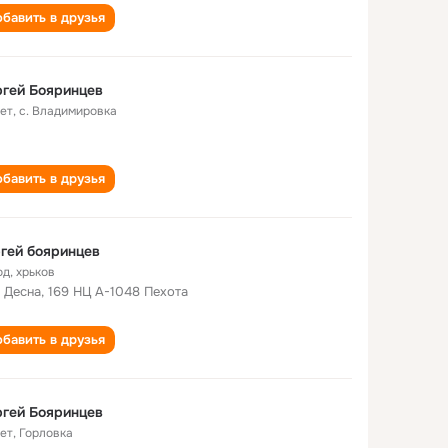
бавить в друзья
гей Бояринцев
лет
,
с. Владимировка
бавить в друзья
гей бояринцев
од
,
хрьков
. Десна, 169 НЦ А-1048 Пехота
бавить в друзья
гей Бояринцев
лет
,
Горловка