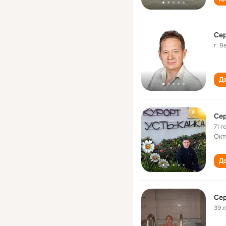
Сер
г. 
До
Сер
71 г
Окт
До
Сер
39 