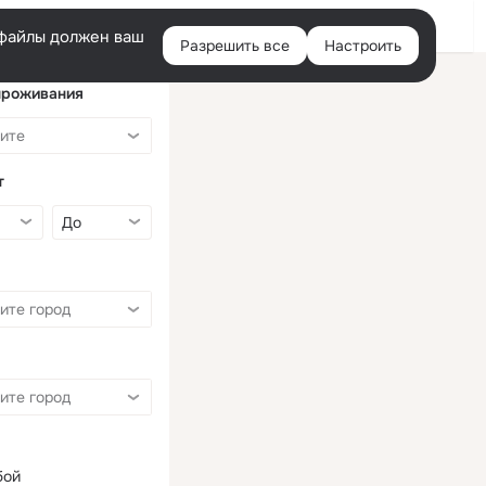
Войти
e-файлы должен ваш
Разрешить все
Настроить
Правая
колонка
проживания
т
бой