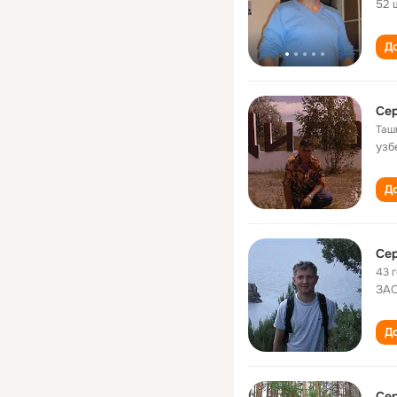
52 
До
Сер
Таш
узб
До
Сер
43 
ЗАО
До
Сер