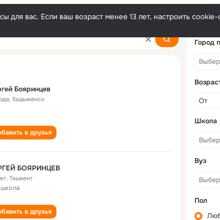
ы для вас. Если ваш возраст менее 13 лет, настроить cooki
sev
Город 
Возрас
гей Бояринцев
года
,
Хадыженск
Школа
бавить в друзья
Вуз
РГЕЙ БОЯРИНЦЕВ
лет
,
Ташкент
 школа
Пол
бавить в друзья
Лю