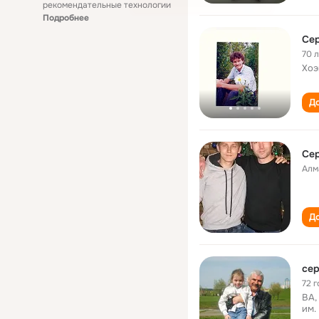
рекомендательные технологии
Подробнее
Сер
70 
Хоэ
До
Сер
Алм
До
сер
72 г
ВА,
им.