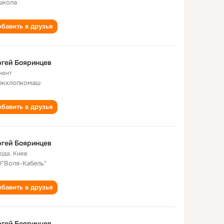
школа
бавить в друзья
гей Бояринцев
кент
екхлопкомаш
бавить в друзья
гей Бояринцев
года
,
Киев
"Воля-Кабель"
бавить в друзья
гей Бояринцев