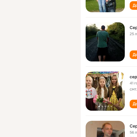
До
Сер
25 
До
сер
41 г
смт
До
Сер
56 