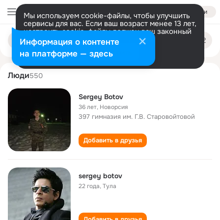
Войти
Мы используем cookie-файлы, чтобы улучшить
сервисы для вас. Если ваш возраст менее 13 лет,
настроить cookie-файлы должен ваш законный
sergey botov
Поиск
представитель.
Больше информации
Информация о контенте
по
людям
Разрешить все
Настроить
на платформе — здесь
Люди
550
Sergey Botov
36 лет
,
Новорсия
397 гимназия им. Г.В. Старовойтовой
Добавить в друзья
sergey botov
22 года
,
Тула
Добавить в друзья