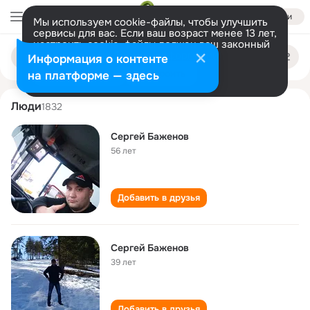
Войти
Мы используем cookie-файлы, чтобы улучшить
сервисы для вас. Если ваш возраст менее 13 лет,
настроить cookie-файлы должен ваш законный
sergey bazhenov
Поиск
представитель.
Больше информации
Информация о контенте
по
людям
Разрешить все
Настроить
на платформе — здесь
Люди
1832
Сергей Баженов
56 лет
Добавить в друзья
Сергей Баженов
39 лет
Добавить в друзья