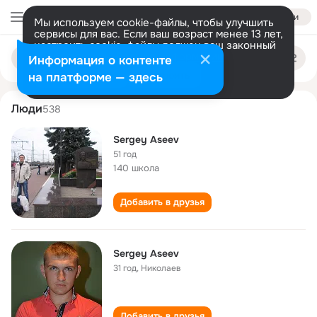
Войти
Мы используем cookie-файлы, чтобы улучшить
сервисы для вас. Если ваш возраст менее 13 лет,
настроить cookie-файлы должен ваш законный
sergey aseev
Поиск
представитель.
Больше информации
Информация о контенте
по
людям
Разрешить все
Настроить
на платформе — здесь
Люди
538
Sergey Aseev
51 год
140 школа
Добавить в друзья
Sergey Aseev
31 год
,
Николаев
Добавить в друзья