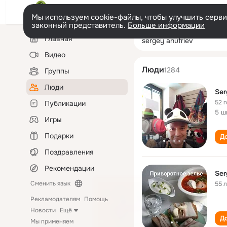
Мы используем cookie-файлы, чтобы улучшить сервис
законный представитель.
Больше информации
Левая
Поиск
Главная
sergey anufriev
колонка
по
людям
Видео
Люди
1284
Группы
Люди
Ser
52 
Публикации
5 ш
Игры
Подарки
До
Поздравления
Рекомендации
Ser
Сменить язык
55 
Рекламодателям
Помощь
Новости
Ещё
До
Мы применяем