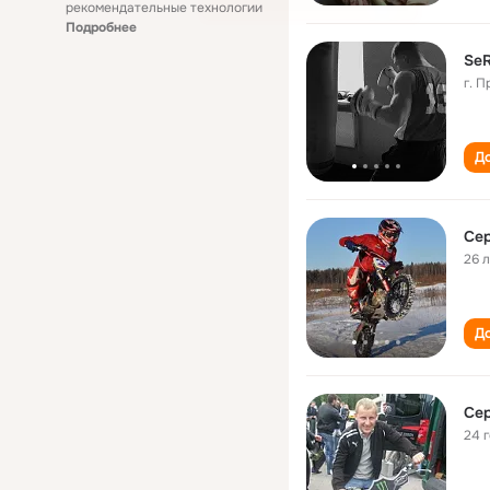
рекомендательные технологии
Подробнее
SeR
г. 
До
Се
26 
До
Се
24 