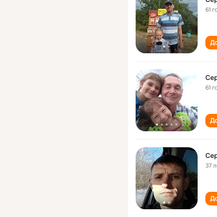
61 г
До
Се
61 г
До
Се
37 л
До