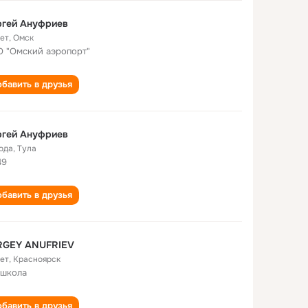
ргей Ануфриев
лет
,
Омск
 "Омский аэропорт"
бавить в друзья
ргей Ануфриев
года
,
Тула
49
бавить в друзья
RGEY ANUFRIEV
лет
,
Красноярск
 школа
бавить в друзья