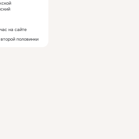
жской
ский
час на сайте
 второй половинки