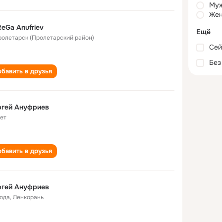
Му
Жен
eGa Anufriev
Ещё
Пролетарск (Пролетарский район)
Сей
Без
бавить в друзья
ргей Ануфриев
лет
бавить в друзья
ргей Ануфриев
года
,
Ленкорань