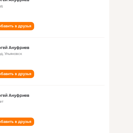
од
бавить в друзья
ргей Ануфриев
од
,
Ульяновск
бавить в друзья
ргей Ануфриев
ет
бавить в друзья