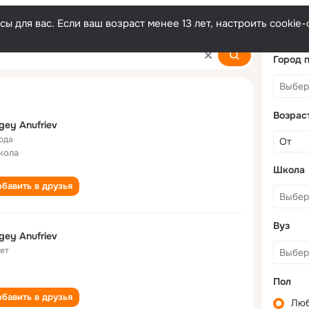
ы для вас. Если ваш возраст менее 13 лет, настроить cooki
Город 
Возрас
gey Anufriev
года
кола
Школа
бавить в друзья
Вуз
gey Anufriev
лет
Пол
бавить в друзья
Лю