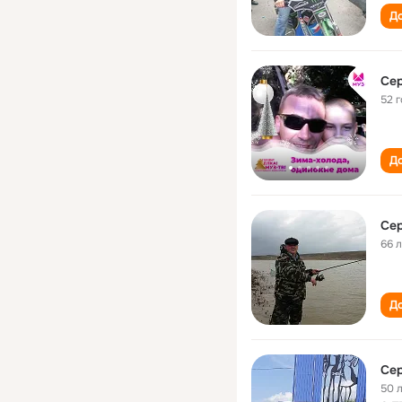
До
Се
52 
До
Се
66 
До
Се
50 