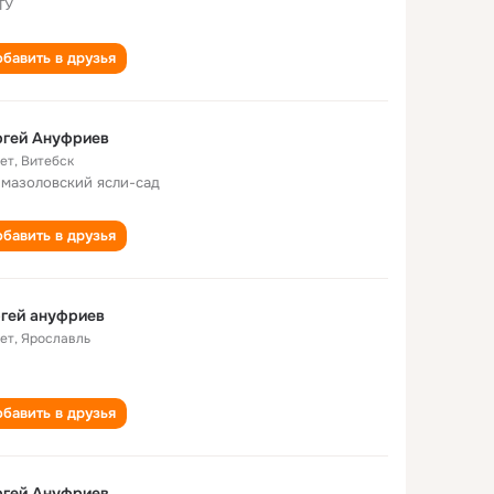
ТУ
бавить в друзья
ргей Ануфриев
лет
,
Витебск
 мазоловский ясли-сад
бавить в друзья
гей ануфриев
лет
,
Ярославль
бавить в друзья
ргей Ануфриев