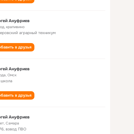
ргей Ануфриев
год
,
крапивино
еровский аграрный техникум
бавить в друзья
ргей Ануфриев
года
,
Омск
 школа
бавить в друзья
ргей Ануфриев
лет
,
Самара
76, взвод ПВО