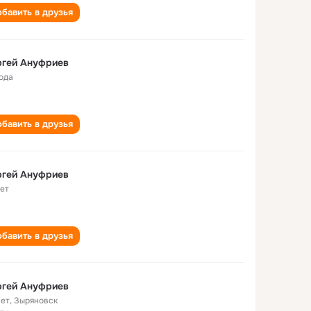
бавить в друзья
ргей Ануфриев
года
бавить в друзья
ргей Ануфриев
лет
бавить в друзья
ргей Ануфриев
лет
,
Зыряновск