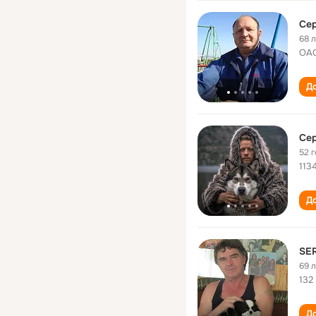
Се
68 
ОАО
До
Се
52 
113
До
SE
69 
132
До