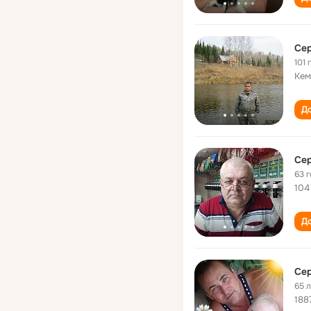
Се
101 
Кем
До
Се
63 
104
До
Се
65 
188