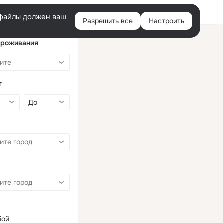
Войти
e-файлы должен ваш
Разрешить все
Настроить
Правая
колонка
проживания
т
бой