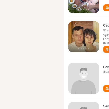
До
Се
52 
УрИ
Гос
(бы
До
Ser
35 
До
Ser