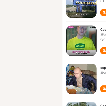
6 П
До
Се
35 
гуо
До
сер
39 
До
Се