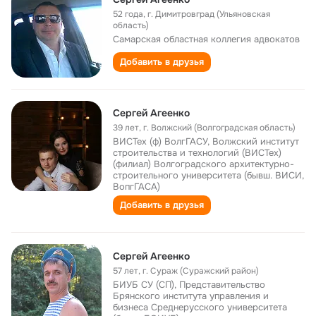
52 года
,
г. Димитровград (Ульяновская
область)
Самарская областная коллегия адвокатов
Добавить в друзья
Сергей Агеенко
39 лет
,
г. Волжский (Волгоградская область)
ВИСТех (ф) ВолгГАСУ, Волжский институт
строительства и технологий (ВИСТех)
(филиал) Волгоградского архитектурно-
строительного университета (бывш. ВИСИ,
ВопгГАСА)
Добавить в друзья
Сергей Агеенко
57 лет
,
г. Сураж (Суражский район)
БИУБ СУ (СП), Представительство
Брянского института управления и
бизнеса Среднерусского университета