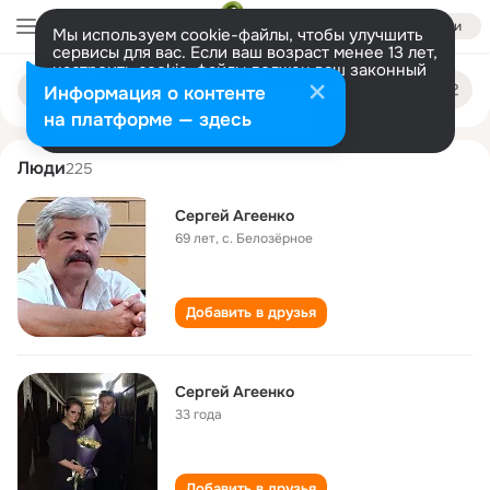
Войти
Мы используем cookie-файлы, чтобы улучшить
сервисы для вас. Если ваш возраст менее 13 лет,
настроить cookie-файлы должен ваш законный
sergey ageenko
Поиск
представитель.
Больше информации
Информация о контенте
по
людям
Разрешить все
Настроить
на платформе — здесь
Люди
225
Сергей Агеенко
69 лет
,
с. Белозёрное
Добавить в друзья
Сергей Агеенко
33 года
Добавить в друзья