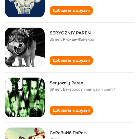
Добавить в друзья
SERYOZNIY PAREN
35 лет
,
Рио-де-Жанейро
Добавить в друзья
Seryozniy Paren
69 лет
,
Bekaboddanman gapin bormi/
Добавить в друзья
СеРеЗнИй ПаРеН