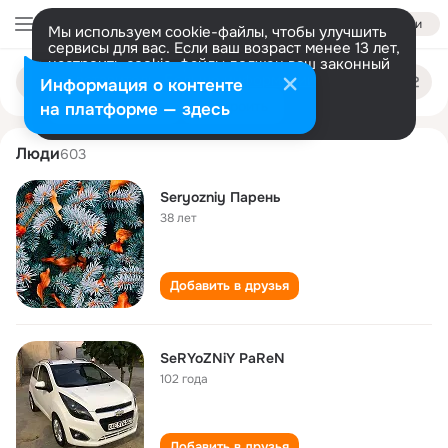
Войти
Мы используем cookie-файлы, чтобы улучшить
сервисы для вас. Если ваш возраст менее 13 лет,
настроить cookie-файлы должен ваш законный
serezniy paren
Поиск
представитель.
Больше информации
Информация о контенте
по
людям
Разрешить все
Настроить
на платформе — здесь
Люди
603
Seryozniy Парень
38 лет
Добавить в друзья
SeRYoZNiY PaReN
102 года
Добавить в друзья