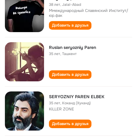
38 лет
,
Jalal-Abad
Ммеждународный Славянский Институт/
юр.фак
Добавить в друзья
Ruslan seryozniy Paren
35 лет
,
Ташкент
Добавить в друзья
SERYOZNIY PAREN ELBEK
35 лет
,
Коканд (Хуканд)
KiLLER ZONE
Добавить в друзья