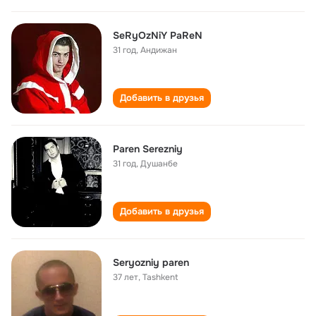
SeRyOzNiY PaReN
31 год
,
Андижан
Добавить в друзья
Paren Serezniy
31 год
,
Душанбе
Добавить в друзья
Seryozniy paren
37 лет
,
Tashkent