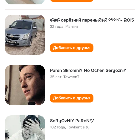
ॐहॐ серёзний пареньॐहॐ ᴼᴿᴵᴳᴵᴺᴬᴸ ՁОl5
32 года
,
Мангит
Добавить в друзья
Paren SkromniY No Ochen SeryozniY
35 лет
,
TawcenT
Добавить в друзья
SeRyOzNiY PaReNツ
102 года
,
Towkent sity