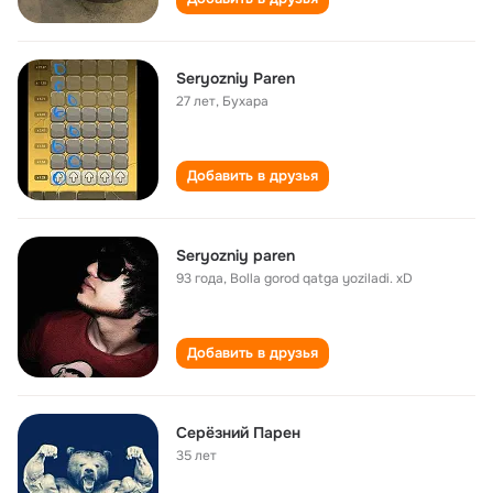
Seryozniy Paren
27 лет
,
Бухара
Добавить в друзья
Seryozniy paren
93 года
,
Bolla gorod qatga yoziladi. xD
Добавить в друзья
Серёзний Парен
35 лет