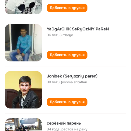
Добавить в друзья
YaDgArCHiK SeRyOzNiY PaReN
36 лет
,
Sirdaryo
Добавить в друзья
Jonibek (Seryozniy paren)
38 лет
,
Qòshma shtatlari
Добавить в друзья
серёзний парень
34 года
,
растов на дану