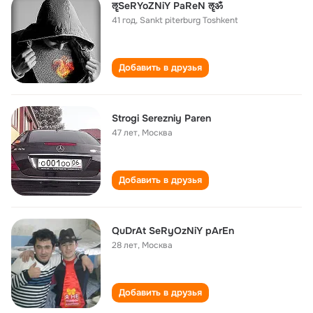
ॡSeRYoZNiY PaReN ॡॐ
41 год
,
Sankt piterburg Toshkent
Добавить в друзья
Strogi Serezniy Paren
47 лет
,
Москва
Добавить в друзья
QuDrAt SeRyOzNiY pArEn
28 лет
,
Москва
Добавить в друзья