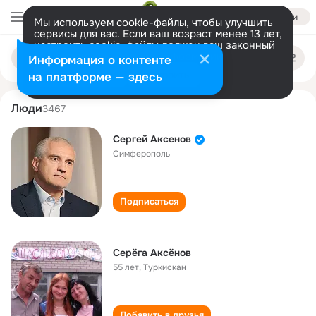
Войти
Мы используем cookie-файлы, чтобы улучшить
сервисы для вас. Если ваш возраст менее 13 лет,
настроить cookie-файлы должен ваш законный
serega aksenov
Поиск
представитель.
Больше информации
Информация о контенте
по
людям
Разрешить все
Настроить
на платформе — здесь
Люди
3467
Сергей Аксенов
Симферополь
Подписаться
Серёга Аксёнов
55 лет
,
Туркискан
Добавить в друзья