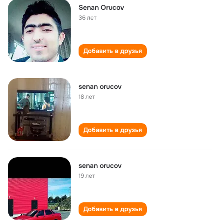
Senan Orucov
36 лет
Добавить в друзья
senan orucov
18 лет
Добавить в друзья
senan orucov
19 лет
Добавить в друзья