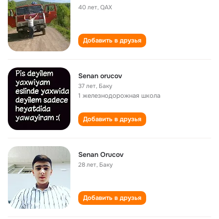
40 лет
,
QAX
Добавить в друзья
Senan orucov
37 лет
,
Баку
1 железнодорожная школа
Добавить в друзья
Senan Orucov
28 лет
,
Баку
Добавить в друзья