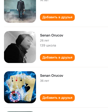
14 лет
Добавить в друзья
Senan Orucov
26 лет
139 школа
Добавить в друзья
Senan Orucov
36 лет
Добавить в друзья