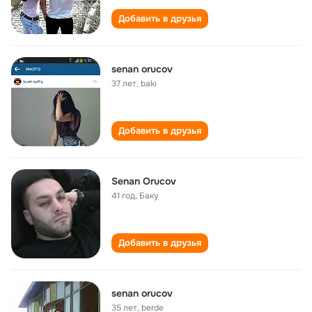
Добавить в друзья
senan orucov
37 лет
,
bakı
Добавить в друзья
Senan Orucov
41 год
,
Баку
Добавить в друзья
senan orucov
35 лет
,
berde