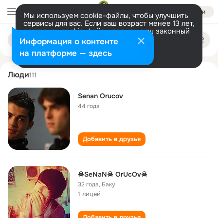
Войти
Мы используем cookie-файлы, чтобы улучшить
сервисы для вас. Если ваш возраст менее 13 лет,
настроить cookie-файлы должен ваш законный
senan orucov
Поиск
представитель.
Больше информации
Информация о контенте
по
людям
Разрешить все
Настроить
на платформе — здесь
Люди
111
Senan Orucov
44 года
Добавить в друзья
☠SeNaN☠ OrUcOv☠
32 года
,
Баку
1 лицей
Добавить в друзья