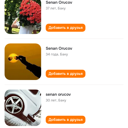
Senan Orucov
37 лет
,
Баку
Добавить в друзья
Senan Orucov
34 года
,
Баку
Добавить в друзья
senan orucov
30 лет
,
Баку
Добавить в друзья