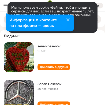
Войти
Мы используем cookie-файлы, чтобы улучшить
сервисы для вас. Если ваш возраст менее 13 лет,
настроить cookie-файлы должен ваш законный
senan hesenov
Поиск
представитель.
Больше информации
Информация о контенте
по
людям
Разрешить все
Настроить
на платформе — здесь
Люди
443
senan hesenov
15 лет
Добавить в друзья
Senan Hesenov
30 лет
,
Москва
Добавить в друзья