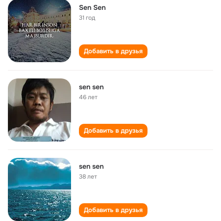
Sen Sen
31 год
Добавить в друзья
sen sen
46 лет
Добавить в друзья
sen sen
38 лет
Добавить в друзья