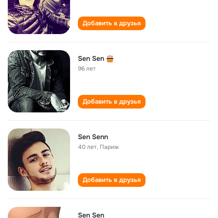
Добавить в друзья
Sen Sen
96 лет
Добавить в друзья
Sen Senn
40 лет
,
Париж
Добавить в друзья
Sen Sen