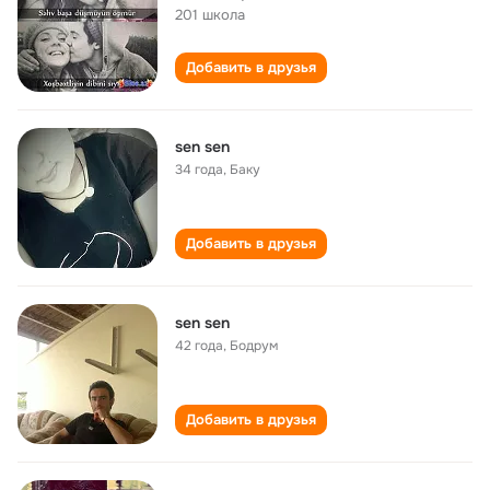
201 школа
Добавить в друзья
sen sen
34 года
,
Баку
Добавить в друзья
sen sen
42 года
,
Бодрум
Добавить в друзья