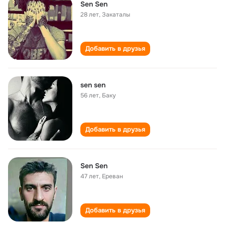
Sen Sen
28 лет
,
Закаталы
Добавить в друзья
sen sen
56 лет
,
Баку
Добавить в друзья
Sen Sen
47 лет
,
Ереван
Добавить в друзья