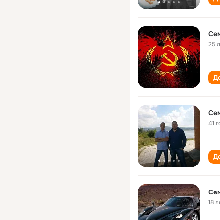
Се
25 
До
Се
41 г
До
Се
18 л