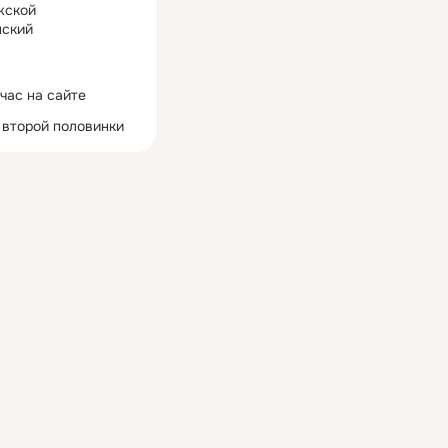
жской
ский
час на сайте
 второй половинки