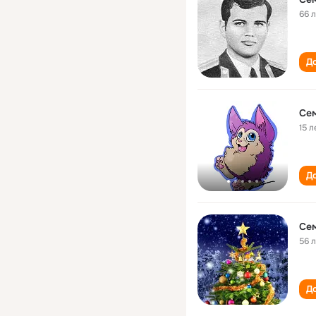
66 
До
Се
15 л
До
Се
56 
До