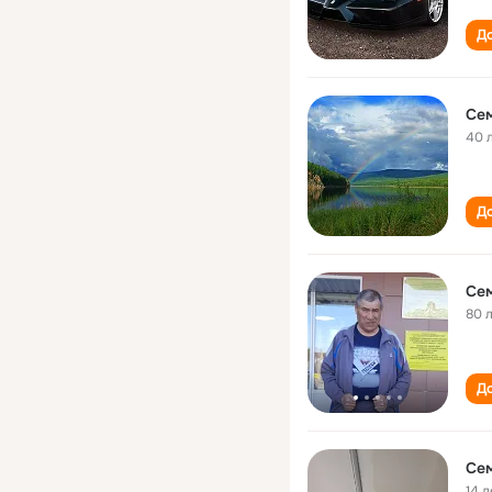
До
Се
40 
До
Се
80 
До
Се
14 л