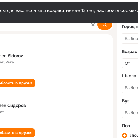
ы для вас. Если ваш возраст менее 13 лет, настроить cooki
Город 
Возрас
en Sidorov
ет
,
Рига
Школа
бавить в друзья
Вуз
мен Сидоров
лет
Пол
бавить в друзья
Лю