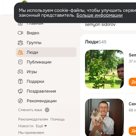
Мы используем cookie-файлы, чтобы улучшить сервис
законный представитель.
Больше информации
Левая
Поиск
Главная
semyon sidorov
колонка
по
людям
Видео
Люди
545
Группы
Люди
Sem
37 л
Публикации
Игры
Подарки
До
Поздравления
Рекомендации
Се
Сменить язык
68 
Рекламодателям
Помощь
Новости
Ещё
До
Мы применяем