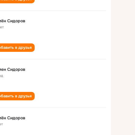
мён Сидоров
лет
бавить в друзья
мен Сидоров
од
бавить в друзья
мён Сидоров
ет