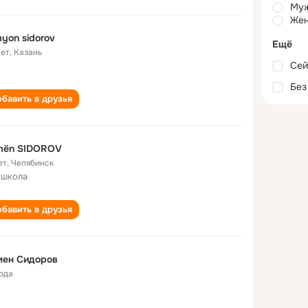
Му
Жен
yon sidorov
Ещё
лет
,
Казань
Сей
Без
бавить в друзья
mën SIDOROV
ет
,
Челябинск
 школа
бавить в друзья
мен Сидоров
года