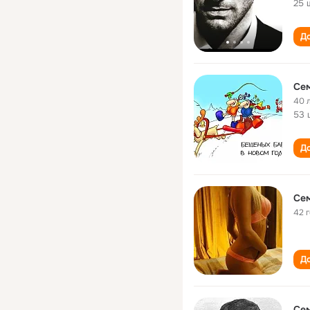
25 
До
Се
40 
53 
До
Се
42 
До
Се