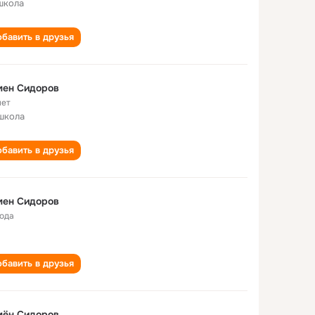
школа
бавить в друзья
мен Сидоров
лет
школа
бавить в друзья
мен Сидоров
года
бавить в друзья
мён Сидоров