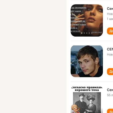
Се
Нов
1 ш
До
СЕ
Нов
До
Се
55 
До