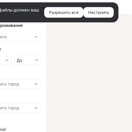
Войти
e-файлы должен ваш
Разрешить все
Настроить
Правая
колонка
проживания
т
бой