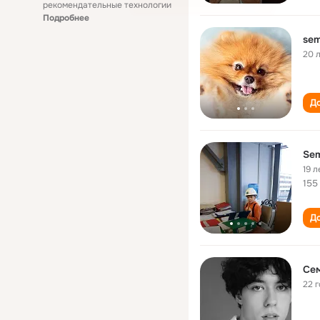
рекомендательные технологии
Подробнее
sem
20 
До
Se
19 л
155
До
Се
22 