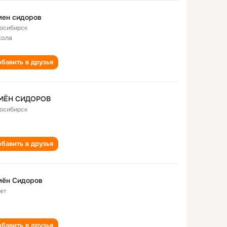
мен сидоров
осибирск
кола
бавить в друзья
МЁН СИДОРОВ
осибирск
бавить в друзья
мён Сидоров
лет
бавить в друзья