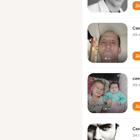
До
Се
49 
До
сем
49 
До
Се
34 