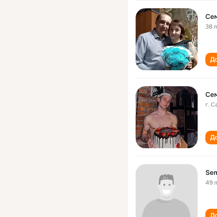
Се
38 
До
Се
г. 
До
Se
49 
До