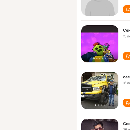
До
Се
15 л
До
се
16 л
До
Се
35 