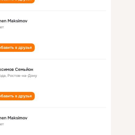
men Maksimov
лет
бавить в друзья
ксимов Семьйон
года
,
Ростов-на-Дону
бавить в друзья
men Maksimov
лет