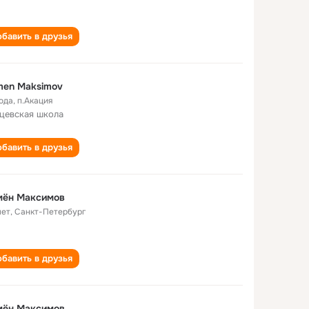
бавить в друзья
men Maksimov
года
,
п.Акация
цевская школа
бавить в друзья
мён Максимов
лет
,
Санкт-Петербург
бавить в друзья
мён Максимов