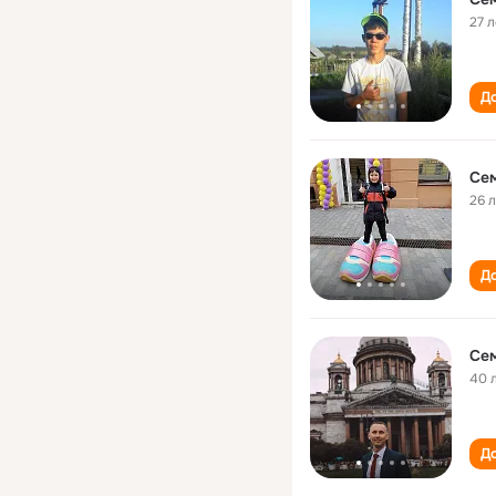
27 л
До
Се
26 
До
Се
40 
До