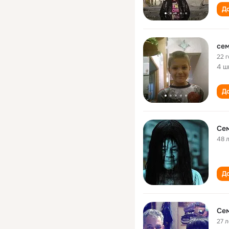
До
се
22 
4 ш
До
Се
48 
До
Се
27 л