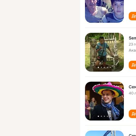
До
Se
23 
Ака
До
Се
40 
До
Се