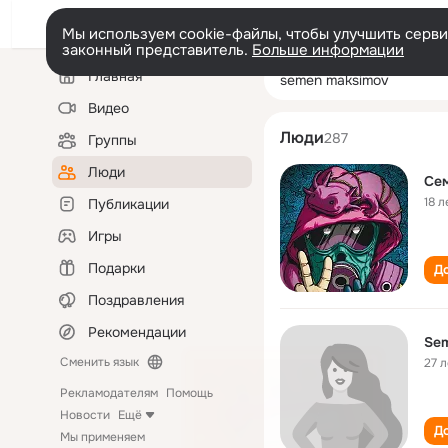
Мы используем cookie-файлы, чтобы улучшить сервис
законный представитель.
Больше информации
Левая
Поиск
Главная
semen maksimo
колонка
по
людям
Видео
Люди
287
Группы
Люди
Се
18 л
Публикации
Игры
Подарки
До
Поздравления
Рекомендации
Se
Сменить язык
27 л
Рекламодателям
Помощь
Новости
Ещё
До
Мы применяем