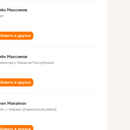
мён Максимов
лет
бавить в друзья
мён Максимов
Саяногорск (Хакасия Республика)
бавить в друзья
men Maksimov
лет
,
г. Киржач (Киржачский район)
бавить в друзья