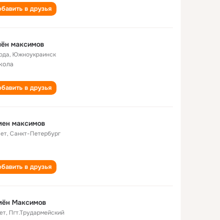
бавить в друзья
мён максимов
года
,
Южноукраинск
кола
бавить в друзья
мен максимов
лет
,
Санкт-Петербург
бавить в друзья
мён Максимов
ет
,
Пгт.Трудармейский