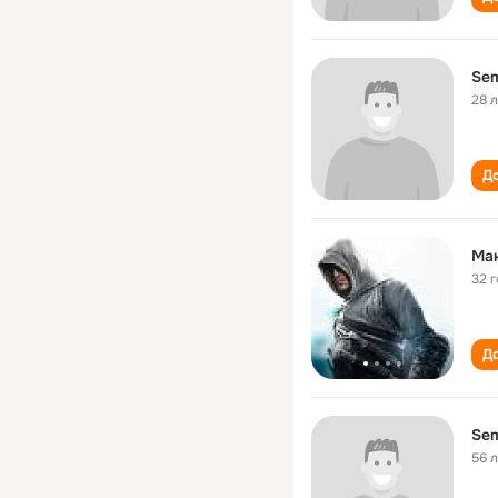
Se
28 
До
Ма
32 
До
Se
56 