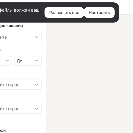
Войти
e-файлы должен ваш
Разрешить все
Настроить
Правая
колонка
проживания
т
бой