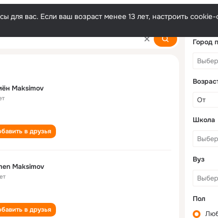
ы для вас. Если ваш возраст менее 13 лет, настроить cooki
v
Город 
Возрас
мён Maksimov
ет
Школа
бавить в друзья
Вуз
men Maksimov
ет
Пол
бавить в друзья
Лю