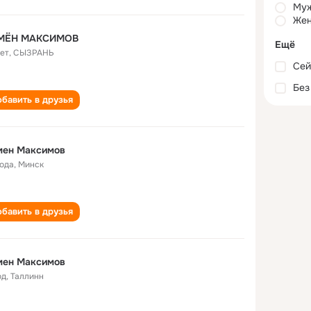
Му
Жен
МЁН МАКСИМОВ
Ещё
лет
,
СЫЗРАНЬ
Сей
Без
бавить в друзья
мен Максимов
года
,
Минск
бавить в друзья
мен Максимов
од
,
Таллинн