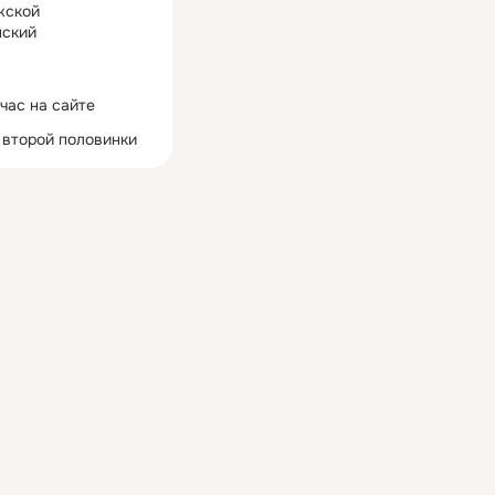
жской
ский
час на сайте
 второй половинки