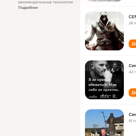
рекомендательные технологии
Подробнее
СЕ
26 
До
Се
42 
До
Се
61 г