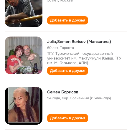
56 лет
,
Москва
Добавить в друзья
Julia,Semen Borisov (Mansurova)
60 лет
,
Торонто
ТГУ, Туркменский государственный
университет им. Махтумкули (бывш. ТГУ
им. М. Горького, АПИ)
Добавить в друзья
Семен Борисов
54 года
,
мкр. Солнечный (г. Улан-Удэ)
Добавить в друзья