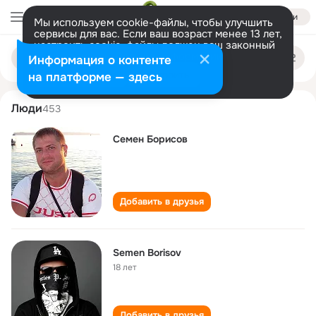
Войти
Мы используем cookie-файлы, чтобы улучшить
сервисы для вас. Если ваш возраст менее 13 лет,
настроить cookie-файлы должен ваш законный
semen borisov
Поиск
представитель.
Больше информации
Информация о контенте
по
людям
Разрешить все
Настроить
на платформе — здесь
Люди
453
Семен Борисов
Добавить в друзья
Semen Borisov
18 лет
Добавить в друзья