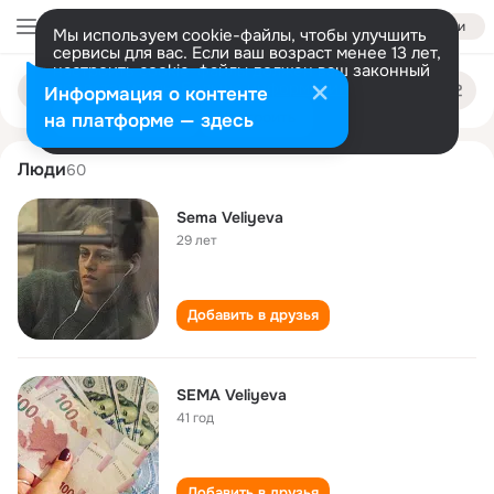
Войти
Мы используем cookie-файлы, чтобы улучшить
сервисы для вас. Если ваш возраст менее 13 лет,
настроить cookie-файлы должен ваш законный
sema veliyeva
Поиск
представитель.
Больше информации
Информация о контенте
по
людям
Разрешить все
Настроить
на платформе — здесь
Люди
60
Sema Veliyeva
29 лет
Добавить в друзья
SEMA Veliyeva
41 год
Добавить в друзья