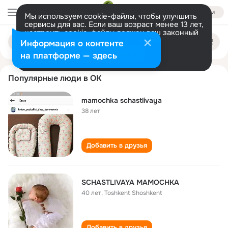
Войти
Мы используем cookie-файлы, чтобы улучшить
сервисы для вас. Если ваш возраст менее 13 лет,
настроить cookie-файлы должен ваш законный
schastlivaya mamochka
Поиск
представитель.
Больше информации
Информация о контенте
по
людям
Разрешить все
Настроить
на платформе — здесь
Популярные люди в ОК
mamochka schastlivaya
38 лет
Добавить в друзья
SCHASTLIVAYA MAMOCHKA
40 лет
,
Toshkent Shoshkent
Добавить в друзья