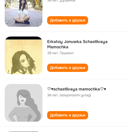
36 лет
,
Душанбе
Добавить в друзья
Erkatoy Jonuwka Schastlivaya
Mamochka
39 лет
,
Ташкент
Добавить в друзья
♡♥schastlivaya mamochka♡♥
36 лет
,
bolajonlarim yuragi
Добавить в друзья