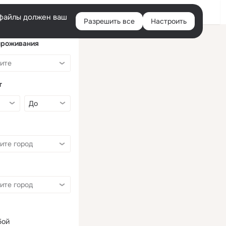
Войти
e-файлы должен ваш
Разрешить все
Настроить
Правая
колонка
проживания
т
бой