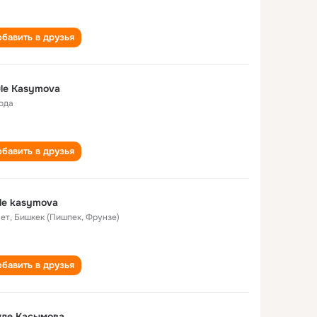
бавить в друзья
le Kasymova
года
бавить в друзья
le kasymova
лет
,
Бишкек (Пишпек, Фрунзе)
бавить в друзья
уле Касымова