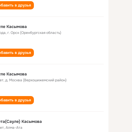
бавить в друзья
уле Касымова
года
,
г. Орск (Оренбургская область)
бавить в друзья
уле Касымова
ет
,
д. Москва (Верхошижемский район)
бавить в друзья
та(Сауле) Касымова
лет
,
Алма-Ата