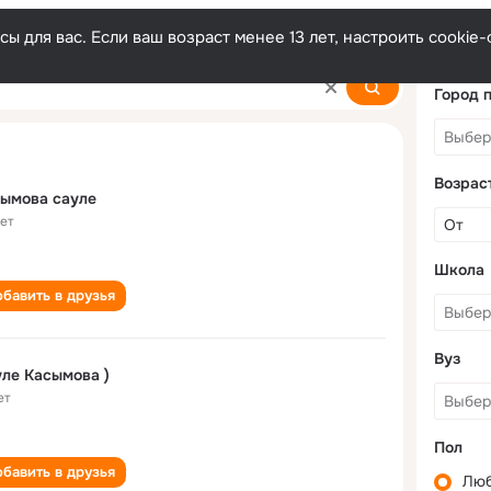
ы для вас. Если ваш возраст менее 13 лет, настроить cooki
Город 
Возрас
ымова сауле
лет
Школа
бавить в друзья
Вуз
Сауле Касымова )
ет
Пол
бавить в друзья
Лю