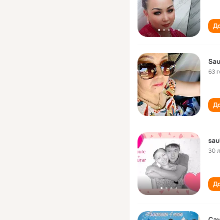
До
Sau
63 
До
sau
30 
До
Са