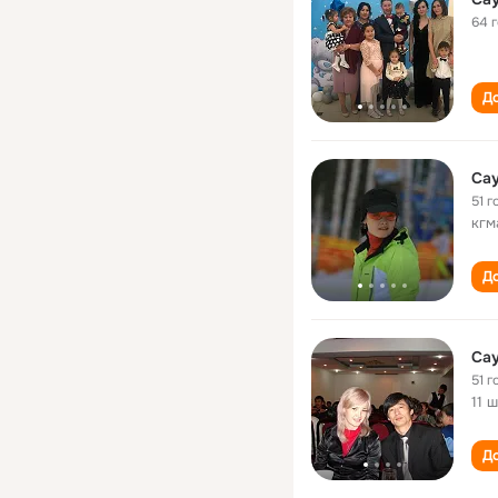
64 
До
Са
51 г
кгм
До
Са
51 г
11 
До