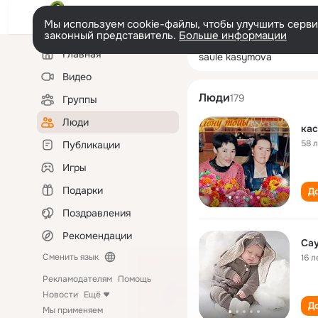
Мы используем cookie-файлы, чтобы улучшить сервис
законный представитель.
Больше информации
Левая
Поиск
Главная
saule kasymova
колонка
по
людям
Видео
Люди
179
Группы
Люди
кас
58 
Публикации
Игры
Подарки
До
Поздравления
Рекомендации
Сменить язык
16 л
Рекламодателям
Помощь
Новости
Ещё
До
Мы применяем