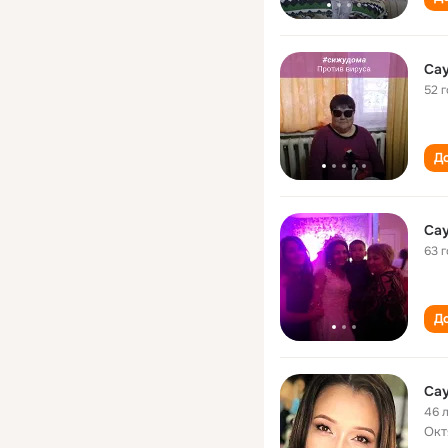
Са
52 
До
Сау
63 
До
Са
46 
Окт