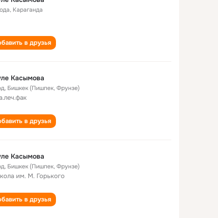
года
,
Караганда
бавить в друзья
уле Касымова
од
,
Бишкек (Пишпек, Фрунзе)
а.леч.фак
бавить в друзья
уле Касымова
од
,
Бишкек (Пишпек, Фрунзе)
школа им. М. Горького
бавить в друзья