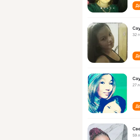
До
Са
32 
До
Са
27 л
До
Све
59 