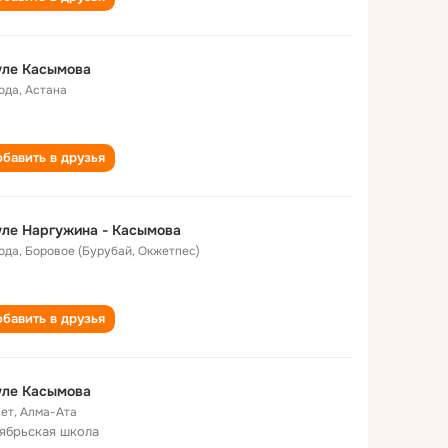
уле Касымова
года
,
Астана
бавить в друзья
ле Наргужина - Касымова
года
,
Боровое (Бурубай, Окжетпес)
бавить в друзья
уле Касымова
лет
,
Алма-Ата
ябрьская школа