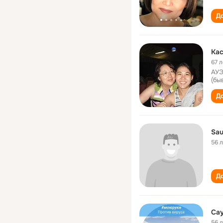
До
Ка
67 л
АУЭ
(бы
До
Sau
56 
До
Сау
56 