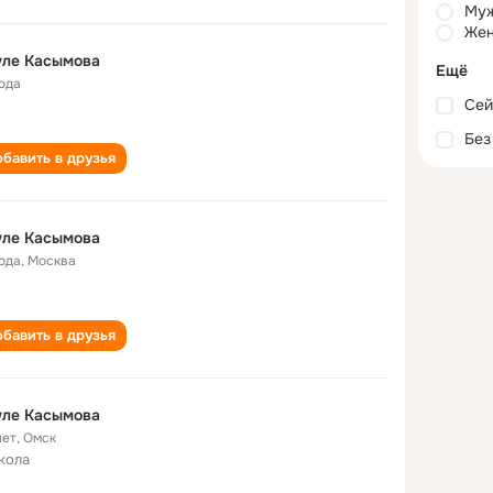
Му
Жен
уле Касымова
Ещё
года
Сей
Без
бавить в друзья
уле Касымова
года
,
Москва
бавить в друзья
уле Касымова
лет
,
Омск
кола