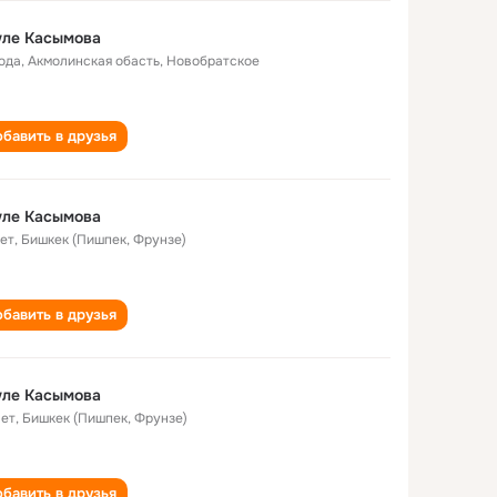
уле Касымова
года
,
Акмолинская обасть, Новобратское
бавить в друзья
уле Касымова
лет
,
Бишкек (Пишпек, Фрунзе)
бавить в друзья
уле Касымова
лет
,
Бишкек (Пишпек, Фрунзе)
бавить в друзья