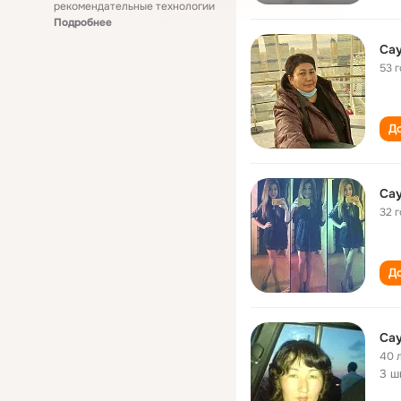
рекомендательные технологии
Подробнее
Са
53 
До
Са
32 
До
Са
40 
3 ш