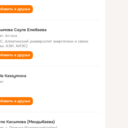
бавить в друзья
сымова Сауле Eлюбаева
ет
,
Астана
С, Алматинский университет энергетики и связи
вш. АЭИ, АИЭС)
бавить в друзья
le Kassymova
лет
бавить в друзья
ле Касымова (Мендыбаева)
лет
,
с. Притыка (Бурлинский район)