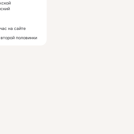
жской
ский
час на сайте
 второй половинки