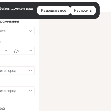
Войти
e-файлы должен ваш
Разрешить все
Настроить
Правая
колонка
проживания
т
бой