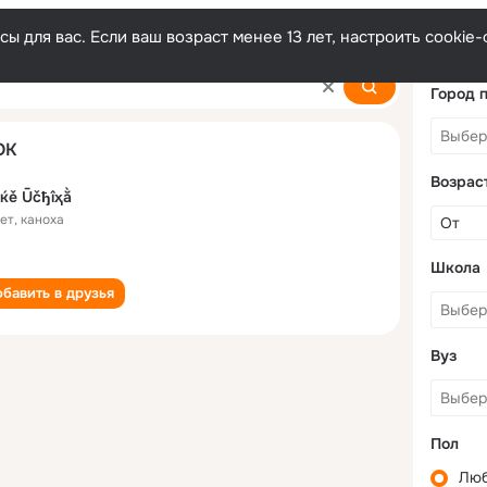
ы для вас. Если ваш возраст менее 13 лет, настроить cooki
Город 
ОК
Возрас
ќě Ūčђîҳằ
лет
,
каноха
Школа
бавить в друзья
Вуз
Пол
Лю