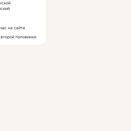
жской
ский
час на сайте
 второй половинки