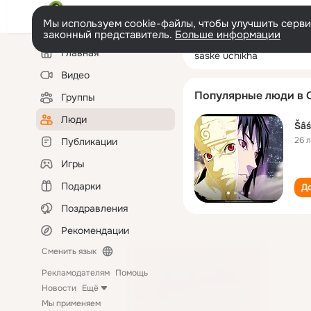
Мы используем cookie-файлы, чтобы улучшить сервис
законный представитель.
Больше информации
Левая
Поиск
Главная
saske uchіkha
колонка
по
людям
Видео
Популярные люди в 
Группы
Люди
Šâś
26 
Публикации
Игры
Подарки
До
Поздравления
Рекомендации
Сменить язык
Рекламодателям
Помощь
Новости
Ещё
Мы применяем