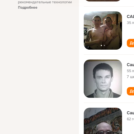
рекомендательные технологии
Подробнее
СА
35 
До
Са
55 
7 ш
До
Са
62 