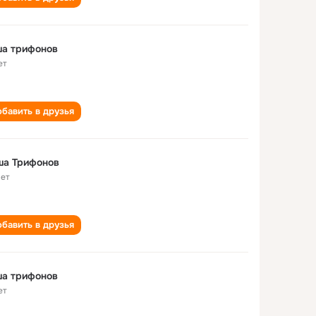
ша трифонов
ет
бавить в друзья
ша Трифонов
лет
бавить в друзья
ша трифонов
ет