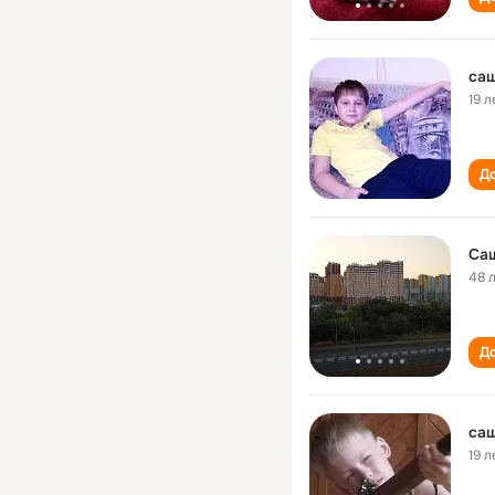
са
19 л
До
Са
48 
До
са
19 л