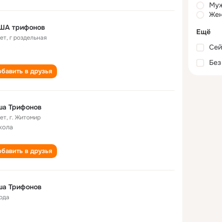
Му
Жен
ША трифонов
Ещё
лет
,
г роздельная
Сей
Без
бавить в друзья
ша Трифонов
лет
,
г. Житомир
кола
бавить в друзья
ша Трифонов
года