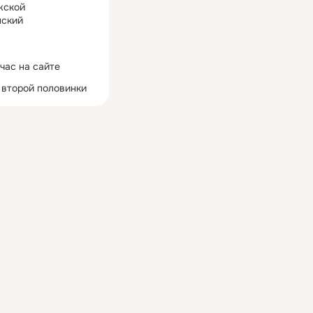
жской
ский
час на сайте
 второй половинки