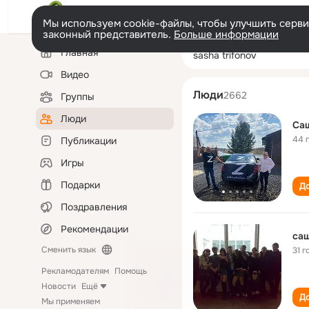
Мы используем cookie-файлы, чтобы улучшить сервис
законный представитель.
Больше информации
Левая
Поиск
Главная
sasha trifonov
колонка
по
людям
Видео
Люди
2662
Группы
Люди
Са
44 
Публикации
Игры
Подарки
До
Поздравления
Рекомендации
са
Сменить язык
31 г
Рекламодателям
Помощь
Новости
Ещё
До
Мы применяем