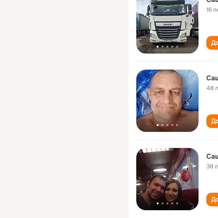
16 л
До
Са
48 
До
Са
38 
До