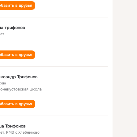
бавить в друзья
ша трифонов
лет
бавить в друзья
ександр Трифонов
года
онекустовская школа
бавить в друзья
ша Трифонов
лет
,
РМЭ с.Хлебниково