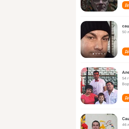
До
са
50 
До
Ал
54 
Вор
До
Са
46 