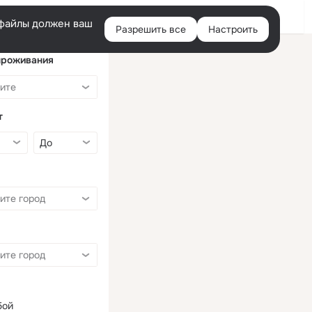
Войти
e-файлы должен ваш
Разрешить все
Настроить
Правая
колонка
проживания
т
бой