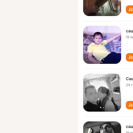
До
са
19 л
До
Са
24 
До
са
19 л