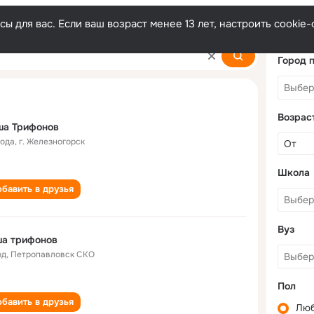
ы для вас. Если ваш возраст менее 13 лет, настроить cooki
Город 
Возрас
ша Трифонов
года
,
г. Железногорск
Школа
бавить в друзья
Вуз
ша трифонов
од
,
Петропавловск СКО
Пол
бавить в друзья
Лю