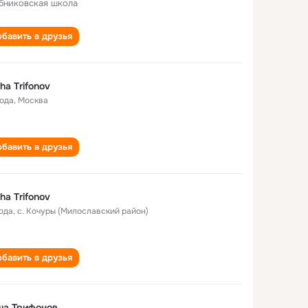
бниковская школа
бавить в друзья
ha Trifonov
года
,
Москва
бавить в друзья
ha Trifonov
года
,
с. Кочуры (Милославский район)
бавить в друзья
ша Трифонов