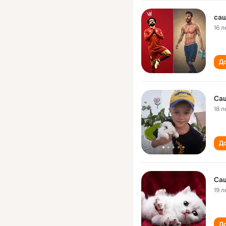
са
16 л
До
Са
18 л
До
Са
19 л
До