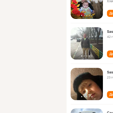
Хле
До
Sas
42 
До
Sas
23 
До
Са