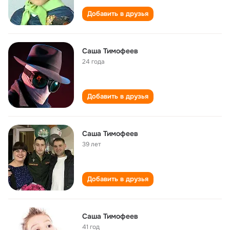
Добавить в друзья
Саша Тимофеев
24 года
Добавить в друзья
Саша Тимофеев
39 лет
Добавить в друзья
Саша Тимофеев
41 год