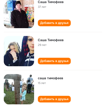
Саша Тимофеев
37 лет
Добавить в друзья
Саша Тимофеев
29 лет
Добавить в друзья
саша тимофеев
15 лет
Добавить в друзья