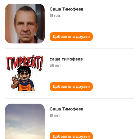
Саша Тимофеев
61 год
Добавить в друзья
саша тимофеев
56 лет
Добавить в друзья
Саша Тимофеев
19 лет
Добавить в друзья