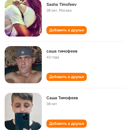
Sasha Timofeev
38 лет
,
Москва
Добавить в друзья
саша тимофеев
43 года
Добавить в друзья
Саша Тимофеев
38 лет
Добавить в друзья