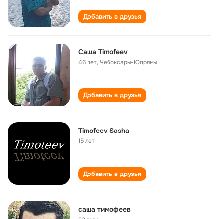
Добавить в друзья
Саша Timofeev
46 лет
,
Чебоксары-Юпрямы
Добавить в друзья
Timofeev Sasha
15 лет
Добавить в друзья
саша тимофеев