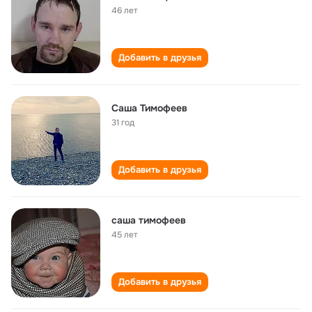
46 лет
Добавить в друзья
Саша Тимофеев
31 год
Добавить в друзья
саша тимофеев
45 лет
Добавить в друзья