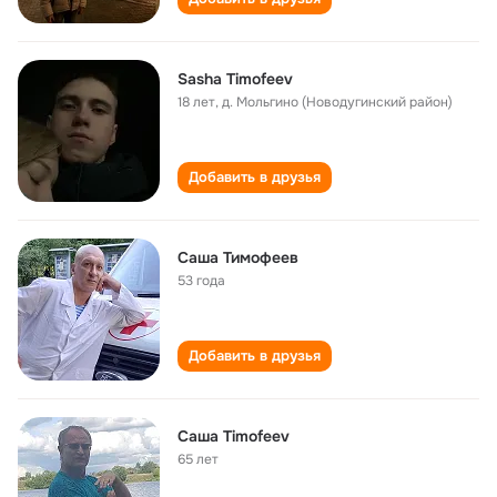
Sasha Timofeev
18 лет
,
д. Мольгино (Новодугинский район)
Добавить в друзья
Саша Тимофеев
53 года
Добавить в друзья
Саша Timofeev
65 лет