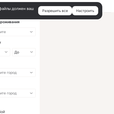
Войти
e-файлы должен ваш
Разрешить все
Настроить
Правая
колонка
проживания
т
бой