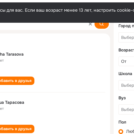
ы для вас. Если ваш возраст менее 13 лет, настроить cooki
Город 
Возрас
ha Tarasova
лет
Школа
бавить в друзья
Вуз
ша Тарасова
лет
Пол
бавить в друзья
Лю