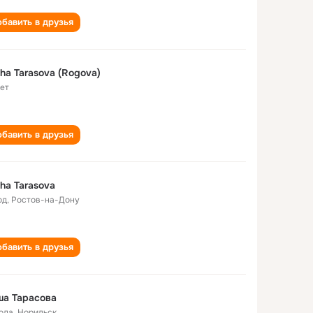
бавить в друзья
ha Tarasova (Rogova)
лет
бавить в друзья
ha Tarasova
од
,
Ростов-на-Дону
бавить в друзья
ша Тарасова
года
,
Норильск