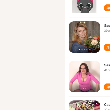
До
Sas
39 
До
Sas
41 г
До
Са
32 