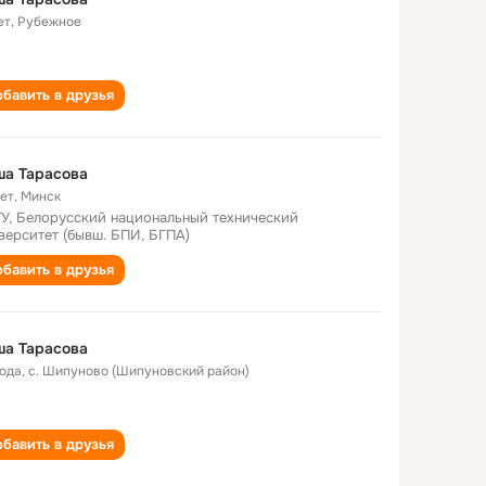
ет
,
Рубежное
бавить в друзья
ша Тарасова
лет
,
Минск
У, Белорусский национальный технический
верситет (бывш. БПИ, БГПА)
бавить в друзья
ша Тарасова
года
,
с. Шипуново (Шипуновский район)
бавить в друзья