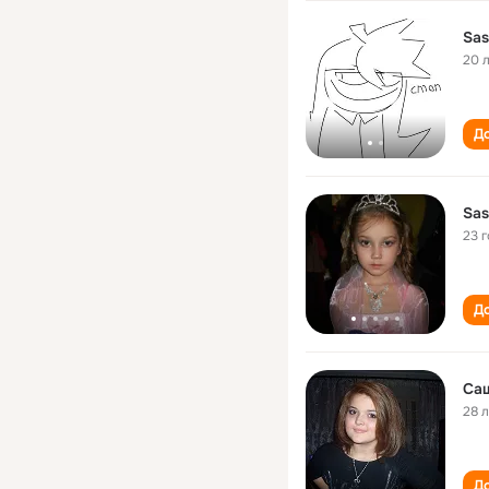
Sas
20 
До
Sas
23 
До
Са
28 
До