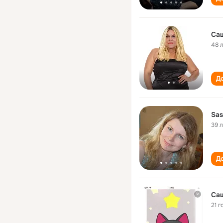
Са
48 
До
Sas
39 
До
Саш
21 г