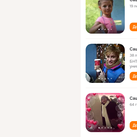
19 л
До
Са
38 
БНТ
уни
До
Са
64 
До