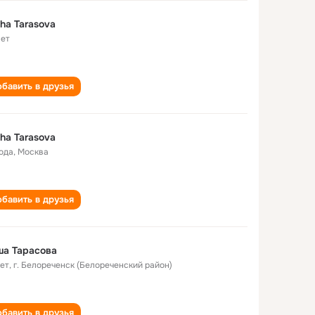
ha Tarasova
лет
бавить в друзья
ha Tarasova
года
,
Москва
бавить в друзья
ша Тарасова
лет
,
г. Белореченск (Белореченский район)
бавить в друзья