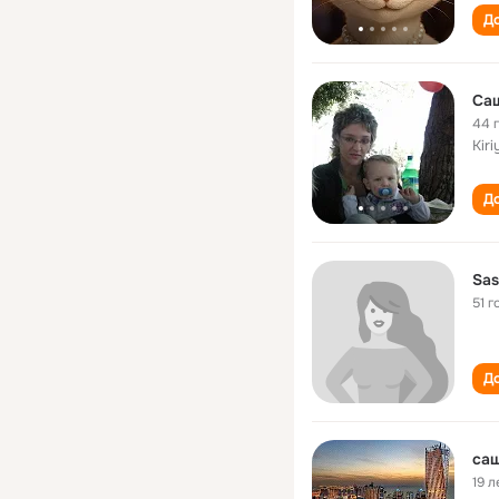
До
Саш
44 
Kiri
До
Sas
51 г
До
саш
19 л