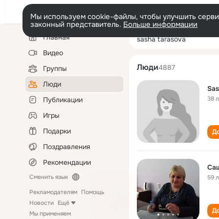
Мы используем cookie-файлы, чтобы улучшить сервис
законный представитель.
Больше информации
Левая
Поиск
Главная
sasha tarasova
колонка
по
людям
Видео
Люди
4887
Группы
Люди
Sas
38 
Публикации
Игры
Подарки
До
Поздравления
Рекомендации
Са
Сменить язык
59 
Рекламодателям
Помощь
Новости
Ещё
До
Мы применяем