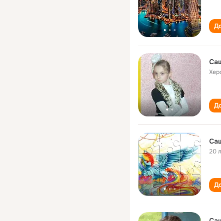
До
Са
Хер
До
Са
20 
До
Са