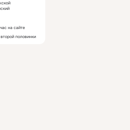
жской
ский
час на сайте
 второй половинки