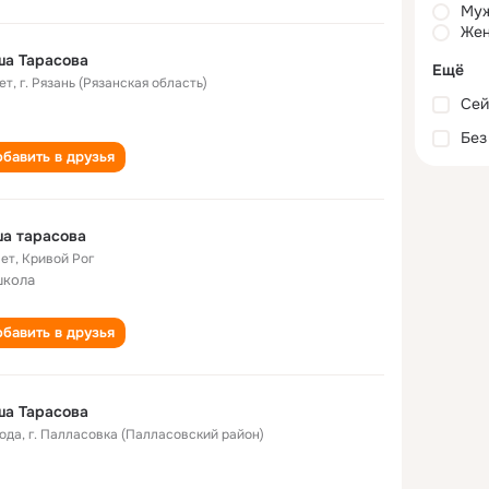
Му
Жен
ша Тарасова
Ещё
ет
,
г. Рязань (Рязанская область)
Сей
Без
бавить в друзья
а тарасова
лет
,
Кривой Рог
школа
бавить в друзья
ша Тарасова
года
,
г. Палласовка (Палласовский район)