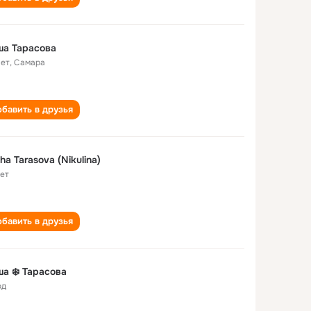
ша Тарасова
лет
,
Самара
бавить в друзья
ha Tarasova (Nikulina)
лет
бавить в друзья
а ❄️ Тарасова
од