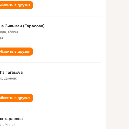
бавить в друзья
а Зильман (Тарасова)
года
,
Холон
ya
бавить в друзья
ha Tarasova
од
,
Донецк
бавить в друзья
а тарасова
ет
,
Минск