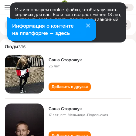
Войти
Мы используем cookie-файлы, чтобы улучшить
сервисы для вас. Если ваш возраст менее 13 лет,
настроить cookie-файлы должен ваш законный
sasha storozhuk
Поиск
представитель.
Больше информации
Информация о контенте
по
людям
Разрешить все
Настроить
на платформе — здесь
Люди
336
Cаша Сторожук
25 лет
Добавить в друзья
Саша Сторожук
17 лет
,
пгт. Мельница-Подольская
Добавить в друзья