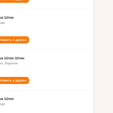
ша Шпак
года
бавить в друзья
ша Шпак Шпак
лет
,
Воронеж
бавить в друзья
ша Шпак
года