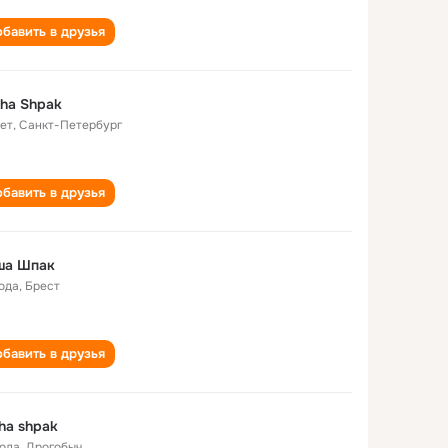
бавить в друзья
ha Shpak
лет
,
Санкт-Петербург
бавить в друзья
ша Шпак
года
,
Брест
бавить в друзья
ha shpak
года
,
Дрогобыч