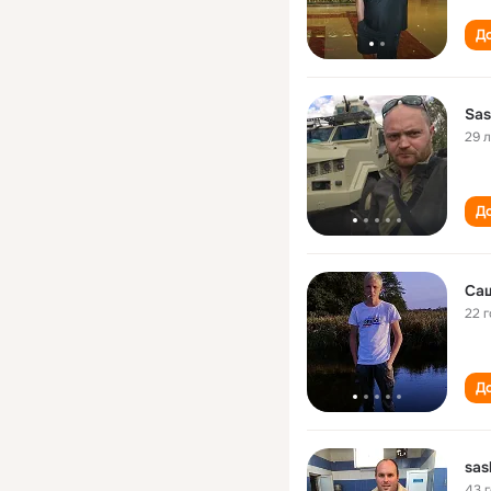
До
Sas
29 
До
Са
22 
До
sas
43 