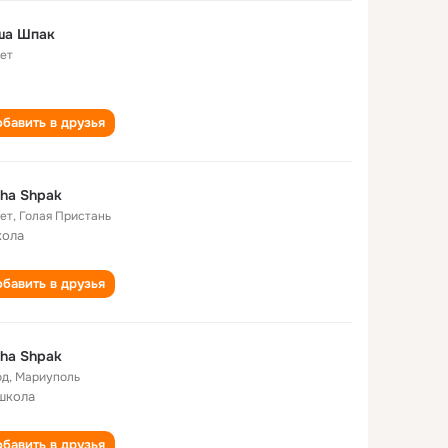
ша Шпак
лет
бавить в друзья
ha Shpak
лет
,
Голая Пристань
кола
бавить в друзья
ha Shpak
од
,
Мариуполь
школа
бавить в друзья