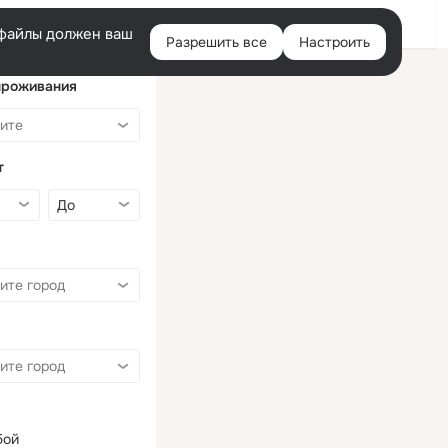
Войти
e-файлы должен ваш
Разрешить все
Настроить
Правая
колонка
проживания
т
бой