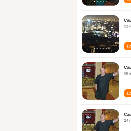
Са
52 
До
Са
58 
До
Са
24 