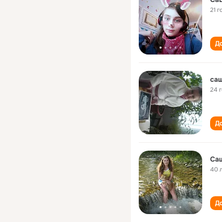
21 г
До
са
24 
До
Са
40 
До