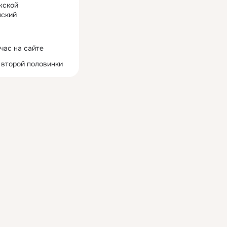
жской
ский
час на сайте
 второй половинки