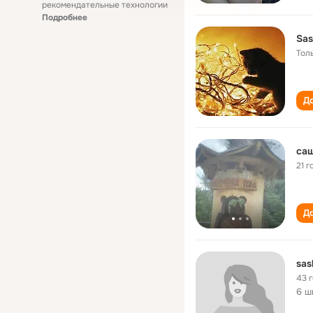
рекомендательные технологии
Подробнее
Sas
Тол
До
са
21 г
До
sas
43 
6 ш