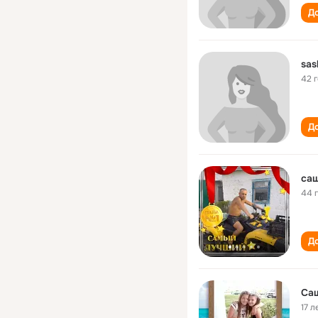
До
sas
42 
До
са
44 
До
Са
17 л