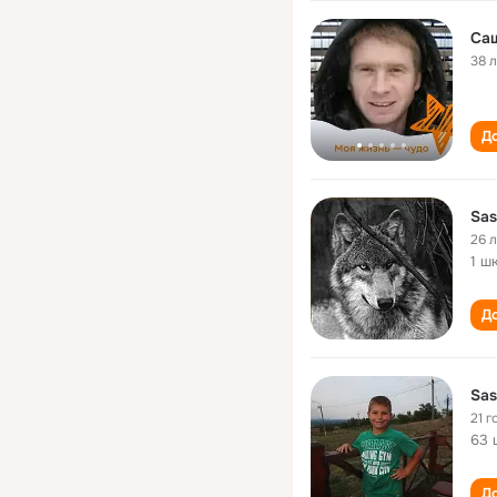
Са
38 
До
Sas
26 
1 ш
До
Sas
21 г
63 
До