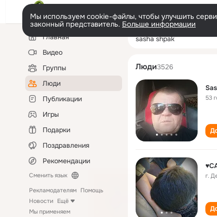
Мы используем cookie-файлы, чтобы улучшить сервис
законный представитель.
Больше информации
Левая
Поиск
Главная
sasha shpak
колонка
по
людям
Видео
Люди
3526
Группы
Люди
Sas
53 
Публикации
Игры
Подарки
До
Поздравления
Рекомендации
♥С
Сменить язык
г. 
Рекламодателям
Помощь
Новости
Ещё
До
Мы применяем