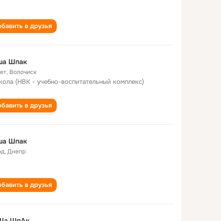
бавить в друзья
ша Шпак
лет
,
Волочиск
кола (НВК - учебно-воспитательный комплекс)
бавить в друзья
ша Шпак
од
,
Днепр
бавить в друзья
Ша ШпАк