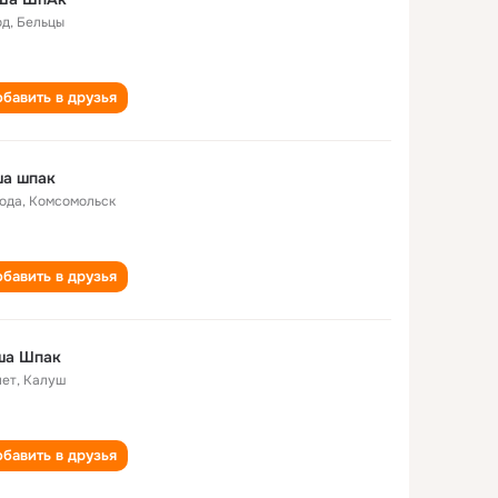
од
,
Бельцы
бавить в друзья
ша шпак
года
,
Комсомольск
бавить в друзья
ша Шпак
лет
,
Калуш
бавить в друзья