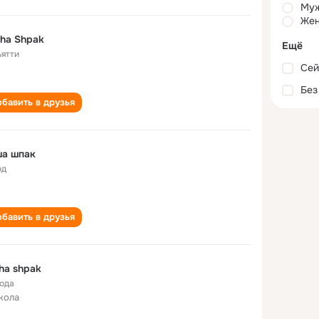
Му
Жен
ha Shpak
Ещё
ьятти
Сей
Без
бавить в друзья
ша шпак
од
бавить в друзья
ha shpak
года
кола