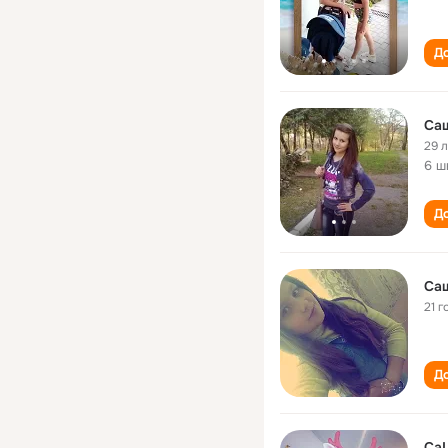
До
Са
29 
6 ш
До
Са
21 г
До
Са