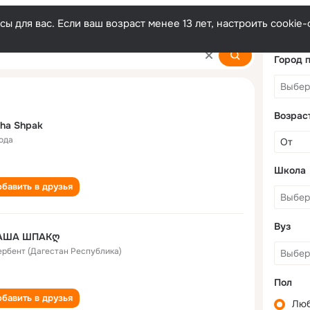
ы для вас. Если ваш возраст менее 13 лет, настроить cooki
Город 
Возрас
ha Shpak
года
Школа
бавить в друзья
Вуз
АША ШПАКღ
Дербент (Дагестан Республика)
Пол
бавить в друзья
Лю