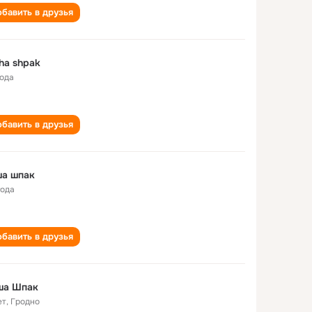
бавить в друзья
ha shpak
года
бавить в друзья
ша шпак
года
бавить в друзья
ша Шпак
ет
,
Гродно