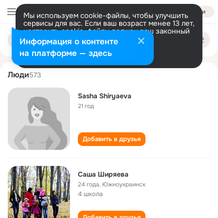
Войти
Мы используем cookie-файлы, чтобы улучшить
сервисы для вас. Если ваш возраст менее 13 лет,
настроить cookie-файлы должен ваш законный
sasha shiryaeva
Поиск
представитель.
Больше информации
Информация о контенте
по
людям
Разрешить все
Настроить
на платформе — здесь
Люди
573
Sasha Shiryaeva
21 год
Добавить в друзья
Саша Ширяева
24 года
,
Южноукраинск
4 школа
Добавить в друзья