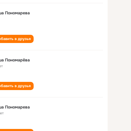
ша Пономарева
бавить в друзья
ша Пономарёва
ет
бавить в друзья
ша Пономарева
лет