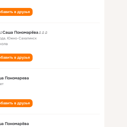
бавить в друзья
♫Саша Пономарёва♫♫♫
года
,
Южно-Сахалинск
кола
бавить в друзья
ша Пономарева
лет
бавить в друзья
ша Пономарёва