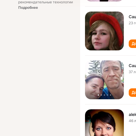
рекомендательные технологии
Подробнее
Са
23 
До
Са
37 л
До
ale
46 