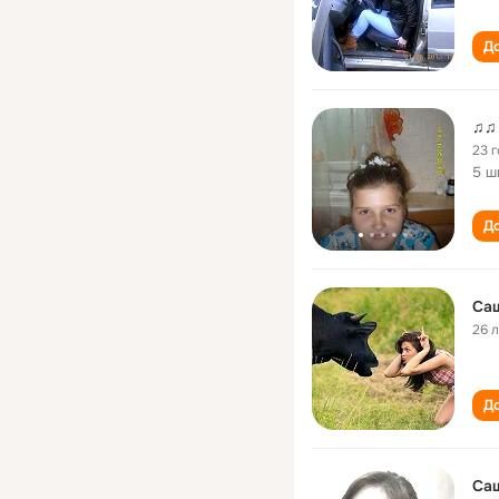
До
♫♫
23 
5 ш
До
Са
26 
До
Са