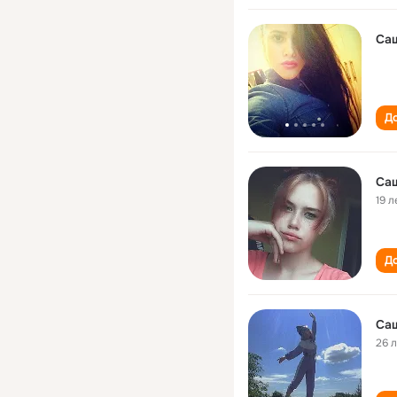
Са
До
Са
19 л
До
Са
26 