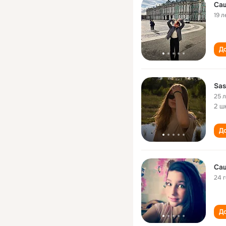
Са
19 л
До
Sas
25 
2 ш
До
Са
24 
До