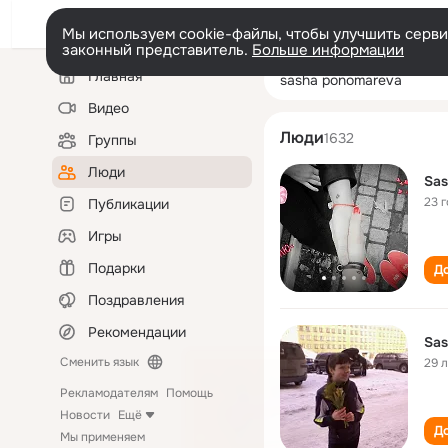
Мы используем cookie-файлы, чтобы улучшить сервис
законный представитель.
Больше информации
Левая
Поиск
Главная
sasha ponomare
колонка
по
людям
Видео
Люди
1632
Группы
Люди
Sas
23 
Публикации
Игры
Подарки
До
Поздравления
Рекомендации
Sas
Сменить язык
29 
Рекламодателям
Помощь
Новости
Ещё
До
Мы применяем