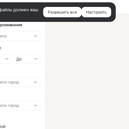
Войти
e-файлы должен ваш
Разрешить все
Настроить
Правая
колонка
проживания
т
бой