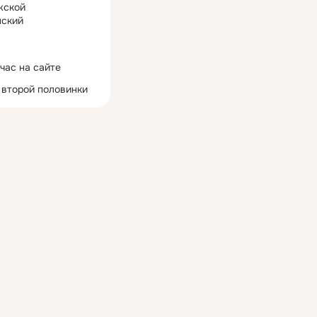
жской
ский
час на сайте
 второй половинки