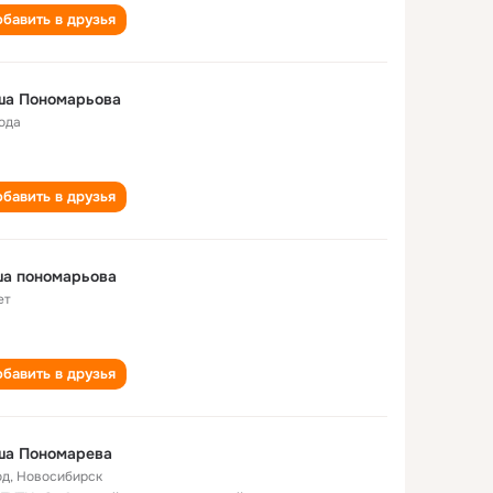
бавить в друзья
ша Пономарьова
года
бавить в друзья
ша пономарьова
ет
бавить в друзья
ша Пономарева
од
,
Новосибирск