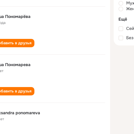
Му
Жен
ша Пономарёва
Ещё
года
Сей
Без
бавить в друзья
ша Пономарева
ет
бавить в друзья
ksandra ponomareva
лет