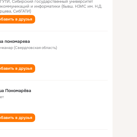
ГУТИ, Сибирский государственный университет
екоммуникаций и информатики (бывш. НЭИС им. Н.Д.
рцева, СибГАТИ)
бавить в друзья
ша пономарева
Качканар (Свердловская область)
бавить в друзья
ша Пономарёва
лет
бавить в друзья