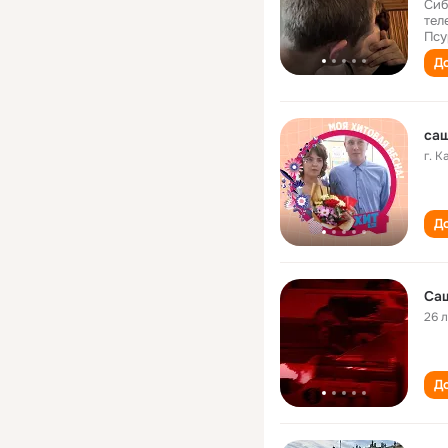
Сиб
тел
Псу
До
са
г. 
До
Са
26 
До