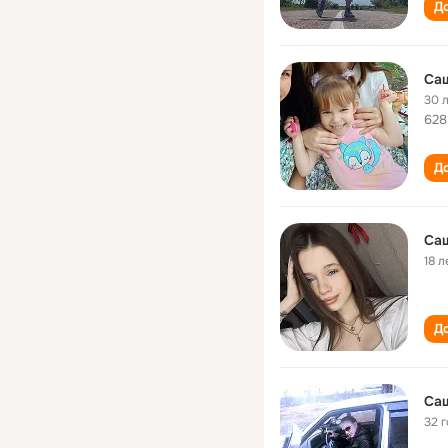
До
Са
30 
628
До
Са
18 л
До
Са
32 