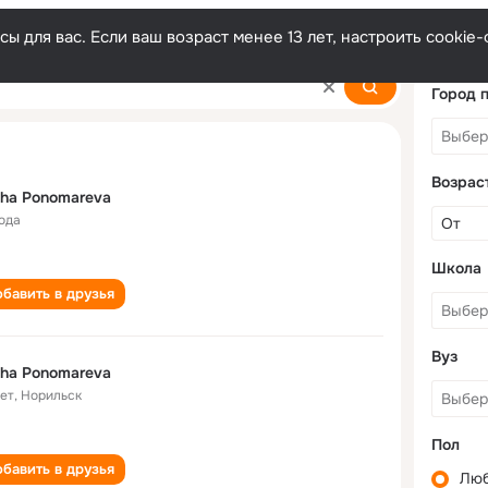
ы для вас. Если ваш возраст менее 13 лет, настроить cooki
va
Город 
Возрас
ha Ponomareva
года
Школа
бавить в друзья
Вуз
ha Ponomareva
лет
,
Норильск
Пол
бавить в друзья
Лю