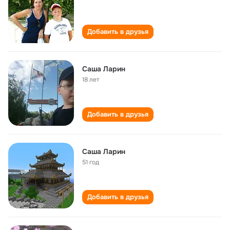
Добавить в друзья
Саша Ларин
18 лет
Добавить в друзья
Саша Ларин
51 год
Добавить в друзья