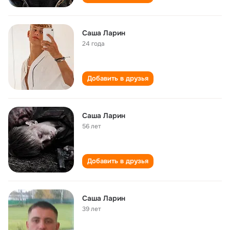
Саша Ларин
24 года
Добавить в друзья
Саша Ларин
56 лет
Добавить в друзья
Саша Ларин
39 лет