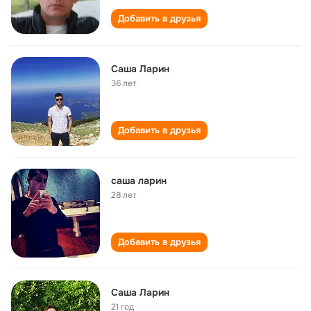
Добавить в друзья
Саша Ларин
36 лет
Добавить в друзья
саша ларин
28 лет
Добавить в друзья
Саша Ларин
21 год