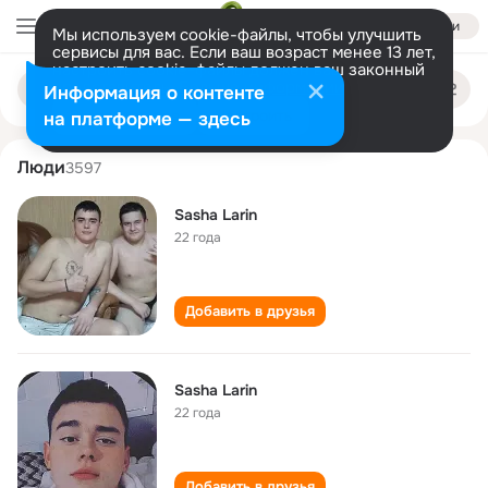
Войти
Мы используем cookie-файлы, чтобы улучшить
сервисы для вас. Если ваш возраст менее 13 лет,
настроить cookie-файлы должен ваш законный
sasha larin
Поиск
представитель.
Больше информации
Информация о контенте
по
людям
Разрешить все
Настроить
на платформе — здесь
Люди
3597
Sasha Larin
22 года
Добавить в друзья
Sasha Larin
22 года
Добавить в друзья