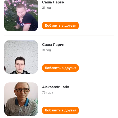
Саша Ларин
21 год
Добавить в друзья
Саша Ларин
31 год
Добавить в друзья
Aleksandr Larin
73 года
Добавить в друзья