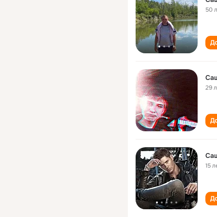
50 
До
Са
29 
До
Са
15 л
До