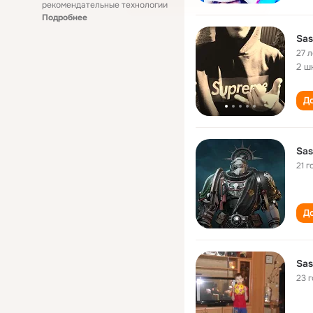
рекомендательные технологии
Подробнее
Sas
27 л
2 ш
До
Sas
21 г
До
Sas
23 