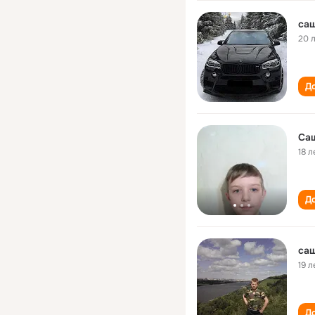
са
20 
До
18 л
До
са
19 л
До