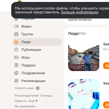
Мы используем cookie-файлы, чтобы улучшить сервис
законный представитель.
Больше информации
Левая
Поиск
Главная
sasha komarov
колонка
по
людям
Видео
Люди
7195
Группы
Люди
Sas
52 
Публикации
Игры
Подарки
До
Поздравления
Рекомендации
Sas
Сменить язык
Рекламодателям
Помощь
Новости
Ещё
До
Мы применяем