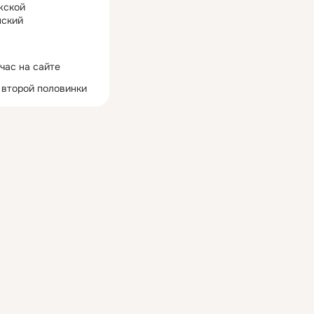
жской
ский
час на сайте
 второй половинки