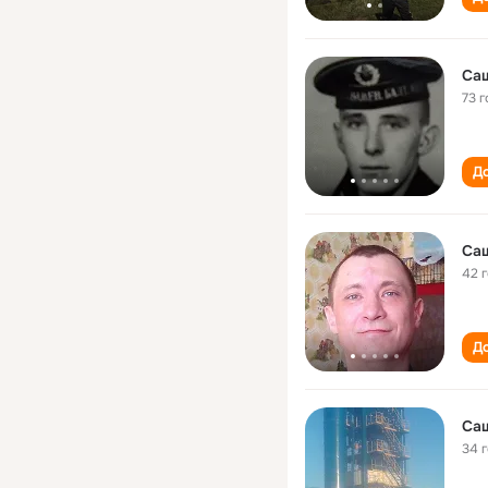
Са
73 г
До
Са
42 
До
Са
34 