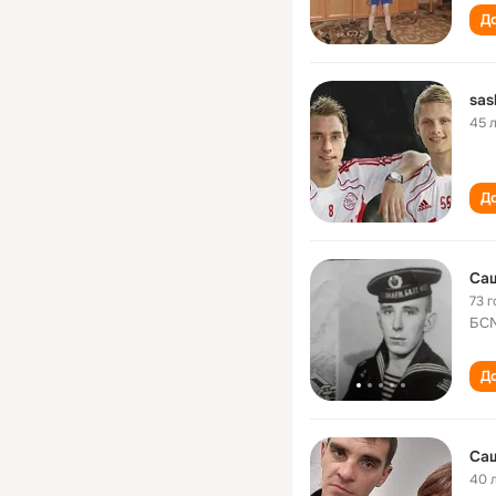
До
sas
45 
До
Са
73 г
БСМ
До
Са
40 