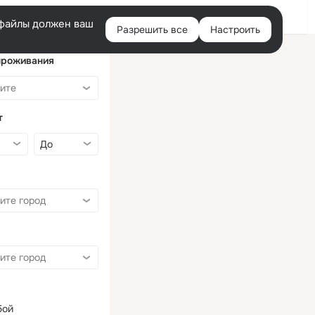
Войти
e-файлы должен ваш
Разрешить все
Настроить
Правая
колонка
проживания
т
бой