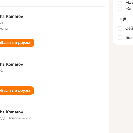
Му
Жен
ha Komarov
Ещё
ет
Сей
кола
Без
бавить в друзья
ha Komarov
од
бавить в друзья
ha Komarov
года
,
Новосибирск