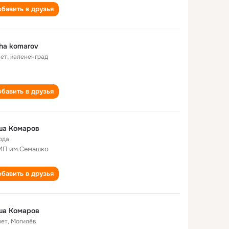
бавить в друзья
ha komarov
лет
,
калененград
бавить в друзья
ша Комаров
ода
П им.Семашко
бавить в друзья
ша Комаров
лет
,
Могилёв