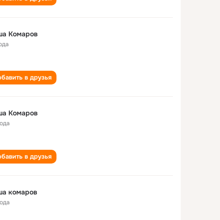
ша Комаров
ода
бавить в друзья
ша Комаров
года
бавить в друзья
ша комаров
года