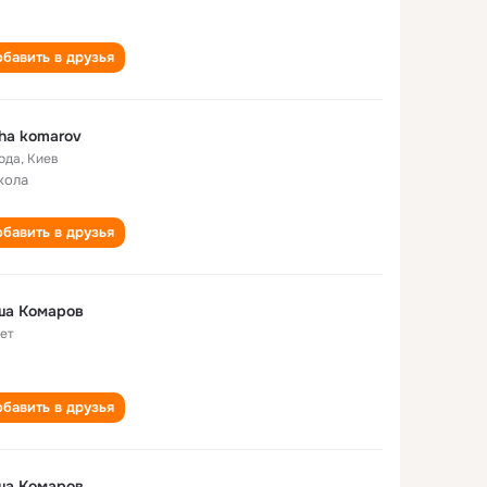
бавить в друзья
ha komarov
года
,
Киев
кола
бавить в друзья
ша Комаров
лет
бавить в друзья
ша Комаров