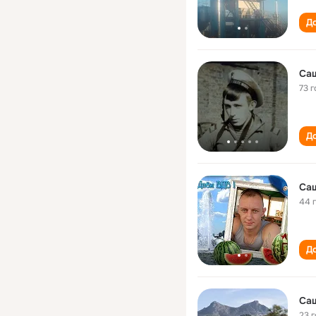
До
Са
73 г
До
Са
44 
До
Са
23 