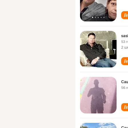
До
sas
53 
2 ш
До
Са
56 
До
Са