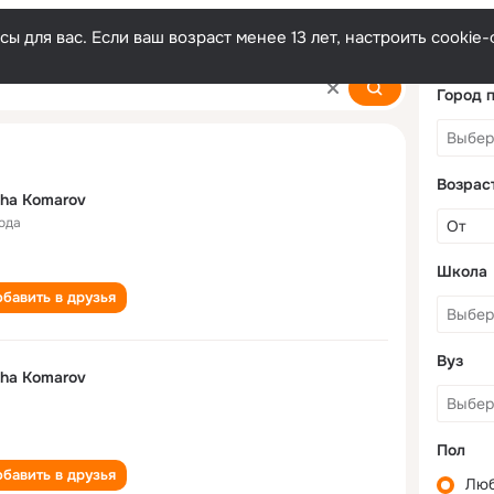
ы для вас. Если ваш возраст менее 13 лет, настроить cooki
Город 
Возрас
ha Komarov
года
Школа
бавить в друзья
Вуз
ha Komarov
Пол
бавить в друзья
Лю