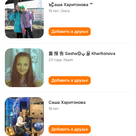
๖ۣۜСаша Харитонова ™
19 лет
,
Омск
Добавить в друзья
篇 报 告 Sasha۞ټ இ Kharitonova
23 года
,
Крым
Добавить в друзья
Саша Харитонова
18 лет
Добавить в друзья