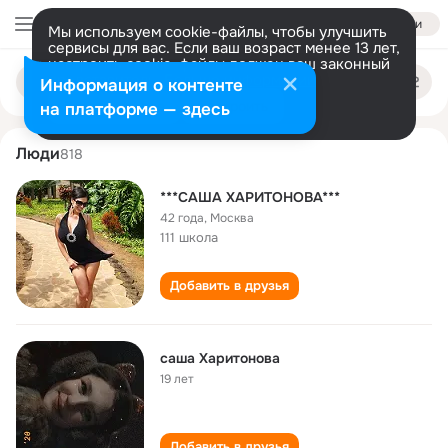
Войти
Мы используем cookie-файлы, чтобы улучшить
сервисы для вас. Если ваш возраст менее 13 лет,
настроить cookie-файлы должен ваш законный
sasha kharitonova
Поиск
представитель.
Больше информации
Информация о контенте
по
людям
Разрешить все
Настроить
на платформе — здесь
Люди
818
***САША ХАРИТОНОВА***
42 года
,
Москва
111 школа
Добавить в друзья
саша Харитонова
19 лет
Добавить в друзья