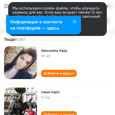
Войти
Мы используем cookie-файлы, чтобы улучшить
сервисы для вас. Если ваш возраст менее 13 лет,
настроить cookie-файлы должен ваш законный
sasha karp
Поиск
представитель.
Больше информации
Информация о контенте
по
людям
Разрешить все
Настроить
на платформе — здесь
Люди
15357
Alexandra Karp
45 лет
Добавить в друзья
саша карп
51 год
Добавить в друзья