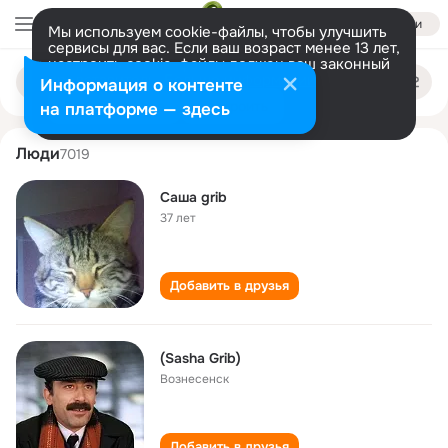
Войти
Мы используем cookie-файлы, чтобы улучшить
сервисы для вас. Если ваш возраст менее 13 лет,
настроить cookie-файлы должен ваш законный
sasha grib
Поиск
представитель.
Больше информации
Информация о контенте
по
людям
Разрешить все
Настроить
на платформе — здесь
Люди
7019
Саша grib
37 лет
Добавить в друзья
(Sasha Grib)
Вознесенск
Добавить в друзья