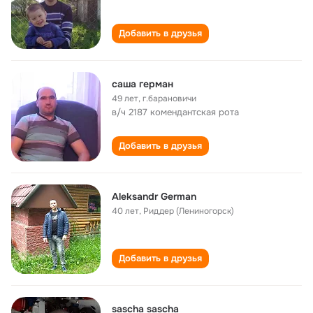
Добавить в друзья
саша герман
49 лет
,
г.барановичи
в/ч 2187 комендантская рота
Добавить в друзья
Aleksandr German
40 лет
,
Риддер (Лениногорск)
Добавить в друзья
sascha sascha