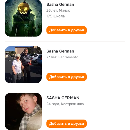
Sasha German
26 лет
,
Минск
175 школа
Добавить в друзья
Sasha German
77 лет
,
Sacramento
Добавить в друзья
SASHA GERMAN
24 года
,
Кострижывка
Добавить в друзья