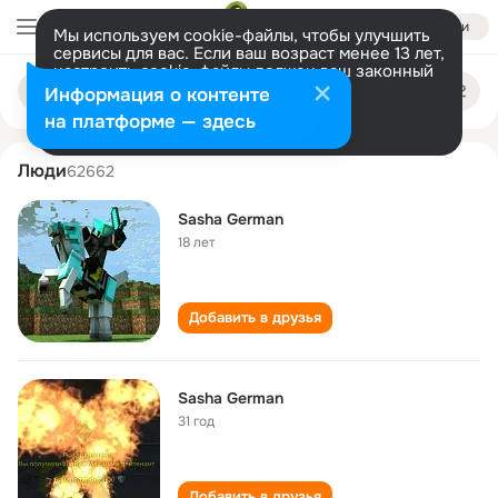
Войти
Мы используем cookie-файлы, чтобы улучшить
сервисы для вас. Если ваш возраст менее 13 лет,
настроить cookie-файлы должен ваш законный
sasha german
Поиск
представитель.
Больше информации
Информация о контенте
по
людям
Разрешить все
Настроить
на платформе — здесь
Люди
62662
Sasha German
18 лет
Добавить в друзья
Sasha German
31 год
Добавить в друзья