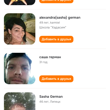
alexandra(sasha) german
49 лет
,
karmiel
Школа "Хадасим"
Добавить в друзья
саша герман
31 год
Добавить в друзья
Sasha German
46 лет
,
Липецк