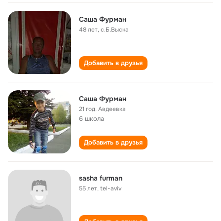
Саша Фурман
48 лет
,
с.Б.Bыска
Добавить в друзья
Саша Фурман
21 год
,
Авдеевка
6 школа
Добавить в друзья
sasha furman
55 лет
,
tel-aviv