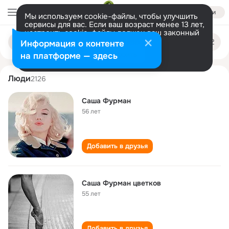
Войти
Мы используем cookie-файлы, чтобы улучшить
сервисы для вас. Если ваш возраст менее 13 лет,
настроить cookie-файлы должен ваш законный
sasha furman
Поиск
представитель.
Больше информации
Информация о контенте
по
людям
Разрешить все
Настроить
на платформе — здесь
Люди
2126
Саша Фурман
56 лет
Добавить в друзья
Саша Фурман цветков
55 лет
Добавить в друзья