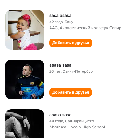
sasa asasa
42 года
,
Баку
ААС, Академический колледж Сапир
Добавить в друзья
asasa sasa
26 лет
,
Санкт-Петербург
Добавить в друзья
asasa sasa
44 года
,
Сан-Франциско
Abraham Lincoln High School