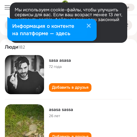
Войти
Мы используем cookie-файлы, чтобы улучшить
сервисы для вас. Если ваш возраст менее 13 лет,
настроить cookie-файлы должен ваш законный
sasa asasa
Поиск
представитель.
Больше информации
Информация о контенте
по
людям
Разрешить все
Настроить
на платформе — здесь
Люди
182
sasa asasa
72 года
Добавить в друзья
asasa sassa
26 лет
Добавить в друзья