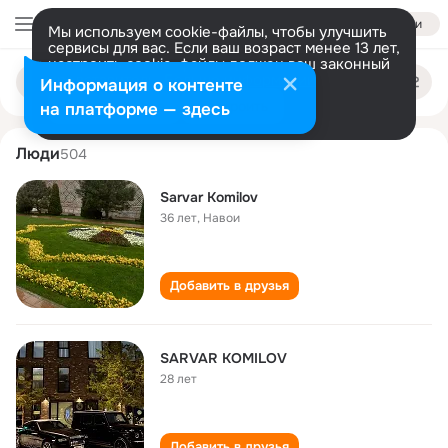
Войти
Мы используем cookie-файлы, чтобы улучшить
сервисы для вас. Если ваш возраст менее 13 лет,
настроить cookie-файлы должен ваш законный
sarvar komilov
Поиск
представитель.
Больше информации
Информация о контенте
по
людям
Разрешить все
Настроить
на платформе — здесь
Люди
504
Sarvar Komilov
36 лет
,
Навои
Добавить в друзья
SARVAR KOMILOV
28 лет
Добавить в друзья