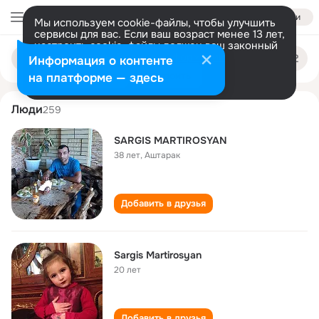
Войти
Мы используем cookie-файлы, чтобы улучшить
сервисы для вас. Если ваш возраст менее 13 лет,
настроить cookie-файлы должен ваш законный
sargis martirosyan
Поиск
представитель.
Больше информации
Информация о контенте
по
людям
Разрешить все
Настроить
на платформе — здесь
Люди
259
SARGIS MARTIROSYAN
38 лет
,
Аштарак
Добавить в друзья
Sargis Martirosyan
20 лет
Добавить в друзья